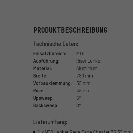
Race Face
PRODUKTBESCHREIBUNG
Technische Daten:
Einsatzbereich:
MTB
Ausführung:
Riser Lenker
Material:
Aluminium
Breite:
780 mm
Vorbauklemmung:
35 mm
Rise:
35 mm
Upsweep:
5°
Backsweep:
8°
Lieferumfang:
1 x MTB Lenker Race Face Chester 35 35 mm