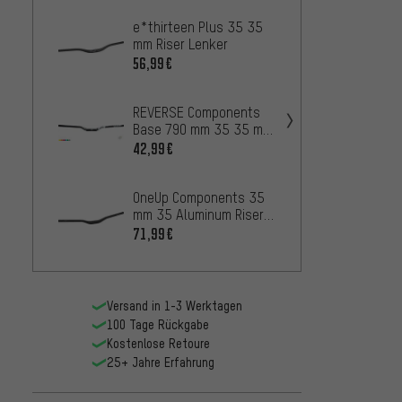
e*thirteen Plus 35 35
Burgte
mm Riser Lenker
Bike 
56,99€
78,99
REVERSE Components
Chrom
Base 790 mm 35 35 mm
35 mm
Lenker
42,99€
71,
AB
OneUp Components 35
REVER
mm 35 Aluminum Riser
Nico V
Lenker
35 mm
71,99€
63,99
Versand in 1-3 Werktagen
100 Tage Rückgabe
Kostenlose Retoure
25+ Jahre Erfahrung