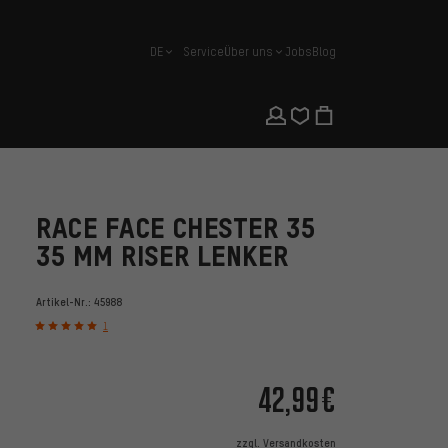
DE
Service
Über uns
Jobs
Blog
Deutsch
RACE FACE CHESTER 35
35 MM RISER LENKER
Artikel-Nr.:
45988
1
42,99€
zzgl.
Versandkosten