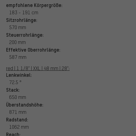
empfohlene Körpergröße:
183 - 191 cm
Sitzrohrlänge:
570 mm
Steuerrohrlänge:
200 mm
Effektive Oberrohrlänge:
587 mm
red | 1 1/8" | XXL | 48 mm | 28":
Lenkwinkel:
72.5 °
Stack:
650 mm
Überstandshöhe:
871 mm
Radstand:
1062 mm
Reach: