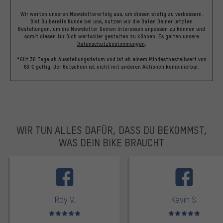
Wir werten unseren Newslettererfolg aus, um diesen stetig zu verbessern.
Bist Du bereits Kunde bei uns, nutzen wir die Daten Deiner letzten
Bestellungen, um die Newsletter Deinen Interessen anpassen zu können und
somit diesen für Dich wertvoller gestalten zu können.
Es gelten unsere
Datenschutzbestimmungen
.
*Gilt 30 Tage ab Ausstellungsdatum und ist ab einem Mindestbestellwert von
60 € gültig. Der Gutschein ist nicht mit anderen Aktionen kombinierbar.
WIR TUN ALLES DAFÜR, DASS DU BEKOMMST,
WAS DEIN BIKE BRAUCHT
facebook
Roy V.
Kevin S.
Bewertungen: 5 von 5
Bewertungen: 5 von 5