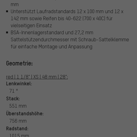
mm
Unterstützt Laufradstandards 12 x 100 mm und 12 x
142 mm sowie Reifen bis 40-622 (700 x 40C) für
vielseitigen Einsatz
BSA-Innenlagerstandard und 27,2 mm
Sattelstützendurchmesser mit Schraub-Sattelklemme
für einfache Montage und Anpassung
Geometrie:
red | 1 1/8" | XS | 48 mm | 28":
Lenkwinkel:
71 °
Stack:
551 mm
Überstandshöhe:
756 mm
Radstand:
1015 mm