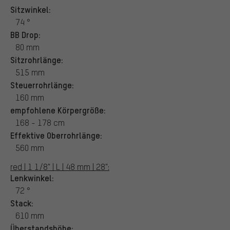
Sitzwinkel:
74 °
BB Drop:
80 mm
Sitzrohrlänge:
515 mm
Steuerrohrlänge:
160 mm
empfohlene Körpergröße:
168 - 178 cm
Effektive Oberrohrlänge:
560 mm
red | 1 1/8" | L | 48 mm | 28":
Lenkwinkel:
72 °
Stack:
610 mm
Überstandshöhe: