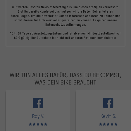
Wir werten unseren Newslettererfolg aus, um diesen stetig zu verbessern.
Bist Du bereits Kunde bei uns, nutzen wir die Daten Deiner letzten
Bestellungen, um die Newsletter Deinen Interessen anpassen zu können und
somit diesen für Dich wertvoller gestalten zu können.
Es gelten unsere
Datenschutzbestimmungen
.
*Gilt 30 Tage ab Ausstellungsdatum und ist ab einem Mindestbestellwert von
60 € gültig. Der Gutschein ist nicht mit anderen Aktionen kombinierbar.
WIR TUN ALLES DAFÜR, DASS DU BEKOMMST,
WAS DEIN BIKE BRAUCHT
facebook
Roy V.
Kevin S.
Bewertungen: 5 von 5
Bewertungen: 5 von 5