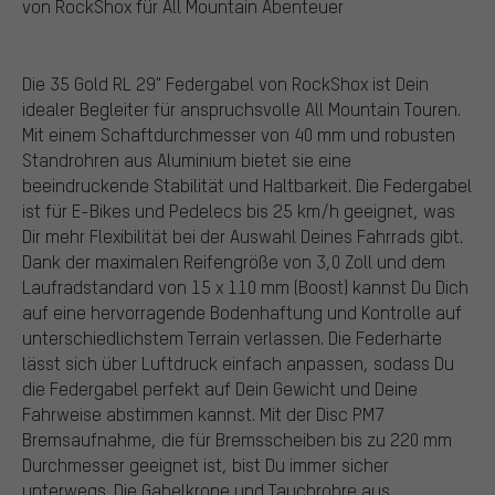
von RockShox für All Mountain Abenteuer
Die 35 Gold RL 29" Federgabel von RockShox ist Dein
idealer Begleiter für anspruchsvolle All Mountain Touren.
Mit einem Schaftdurchmesser von 40 mm und robusten
Standrohren aus Aluminium bietet sie eine
beeindruckende Stabilität und Haltbarkeit. Die Federgabel
ist für E-Bikes und Pedelecs bis 25 km/h geeignet, was
Dir mehr Flexibilität bei der Auswahl Deines Fahrrads gibt.
Dank der maximalen Reifengröße von 3,0 Zoll und dem
Laufradstandard von 15 x 110 mm (Boost) kannst Du Dich
auf eine hervorragende Bodenhaftung und Kontrolle auf
unterschiedlichstem Terrain verlassen. Die Federhärte
lässt sich über Luftdruck einfach anpassen, sodass Du
die Federgabel perfekt auf Dein Gewicht und Deine
Fahrweise abstimmen kannst. Mit der Disc PM7
Bremsaufnahme, die für Bremsscheiben bis zu 220 mm
Durchmesser geeignet ist, bist Du immer sicher
unterwegs. Die Gabelkrone und Tauchrohre aus