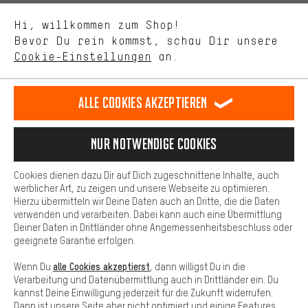
Uns interessiert, was Du in unserem Shop suchst und brauchst.
Sprache"
Mit Leistungs-Cookies nimmst Du mit Deinem Shopping-Verhalten
Hi, willkommen zum Shop!
selbst Einfluss auf die Verbesserung unserer Webseite und
DE
EN
ES
FR
Bevor Du rein kommst, schau Dir unsere
Deutsch
english
español
français
unseres Shop-Angebots.
Cookie-Einstellungen
an.
Mehr Komfort
VERTRAG WIDERRUFEN
Aachener Community
Affiliateprogramm
Dein Shopping-Erlebnis wird komfortabler. Mit Komfort-Cookies
stellen wir Verknüpfungen zu Social Media Plattformen her. So
Alle Cookies akzeptieren
Impressum
Datenschutz
Allgemeine Geschäftsbedingungen
können wir dir weitere nützliche Inhalte und Informationen zur
Verfügung stellen. Zudem hast du die Möglichkeit zusätzliche
Hinweisgebersystem
Hinweise zur Batterieentsorgung
Services zu nutzen, die es dir erleichtern die richtigen Produkte zu
Nur Notwendige Cookies
finden. Beispielsweise bieten wir eine Chat-Funktion an, damit
Cookie-Einstellungen
Kontrast ändern
Fragen schnell und unkompliziert beantwortet werden können.
Cookies dienen dazu Dir auf Dich zugeschnittene Inhalte, auch
Basis
Alle Preise verstehen sich in Euro und exkl. MwSt zuzüglich
werblicher Art, zu zeigen und unsere Webseite zu optimieren.
Hierzu übermitteln wir Deine Daten auch an Dritte, die die Daten
Versandkosten
USA
für Lieferung nach
.
Basis-Cookies gewährleisten, dass Du unsere Webseite
verwenden und verarbeiten. Dabei kann auch eine Übermittlung
grundsätzlich nutzen kannst.
Deiner Daten in Drittländer ohne Angemessenheitsbeschluss oder
geeignete Garantie erfolgen.
alle Cookies akzeptierst
Wenn Du
, dann willigst Du in die
Verarbeitung und Datenübermittlung auch in Drittländer ein. Du
kannst Deine Einwilligung jederzeit für die Zukunft widerrufen.
Dann ist unsere Seite aber nicht optimiert und einige Features