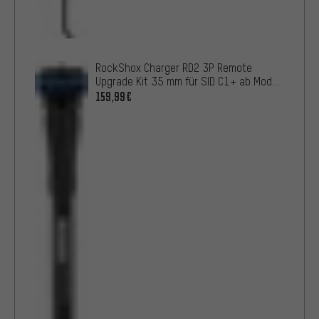
RockShox Charger RD2 3P Remote
Upgrade Kit 35 mm für SID C1+ ab Modell
2021
159,99€