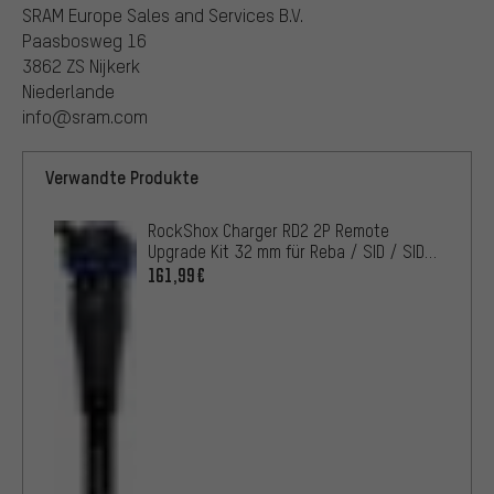
SRAM Europe Sales and Services B.V.
Paasbosweg 16
3862 ZS Nijkerk
Niederlande
info@sram.com
Verwandte Produkte
RockShox Charger RD2 2P Remote
Upgrade Kit 32 mm für Reba / SID / SID
SL
161,99€