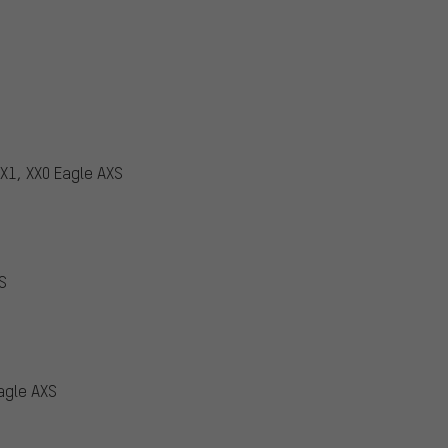
X1, XX0 Eagle AXS
S
agle AXS