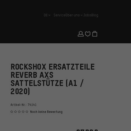
DE
Service
Über uns
Jobs
Blog
Deutsch
ROCKSHOX ERSATZTEILE
REVERB AXS
SATTELSTÜTZE (A1 /
2020)
Artikel-Nr.:
74141
Noch keine Bewertung