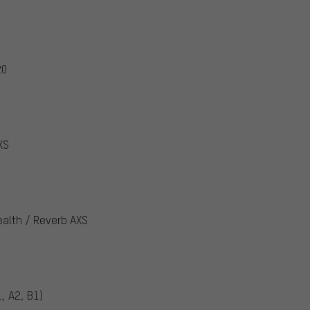
20
XS
ealth / Reverb AXS
, A2, B1)