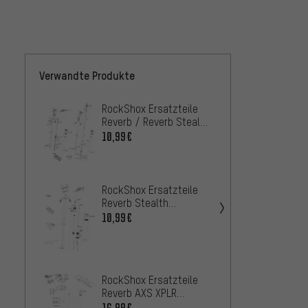
Verwandte Produkte
RockShox Ersatzteile
RockSh
Reverb / Reverb Stealth
Reverb
Sattelstütze (A1-A2 /
/ 2017
10,99€
13,99
2011 - 2016)
RockShox Ersatzteile
RockSh
Reverb Stealth
Reverb
Sattelstütze (C1 /
10,99€
Sattel
13,99
2020)
- 2019
RockShox Ersatzteile
MRP R
Reverb AXS XPLR
Upgra
Sattelstütze (A1 /
RockS
16,99€