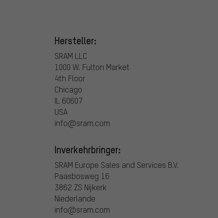
Hersteller:
SRAM LLC
1000 W. Fulton Market
4th Floor
Chicago
IL 60607
USA
info@sram.com
Inverkehrbringer:
SRAM Europe Sales and Services B.V.
Paasbosweg 16
3862 ZS Nijkerk
Niederlande
info@sram.com