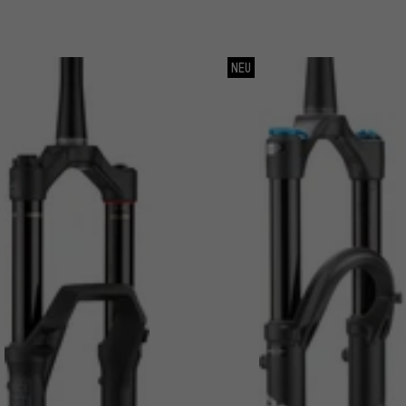
L
NEU