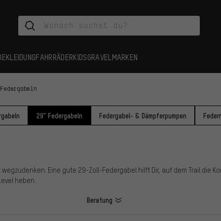
BEKLEIDUNG
FAHRRÄDER
KIDS
GRAVEL
MARKEN
 Federgabeln
rgabeln
29" Federgabeln
Federgabel- & Dämpferpumpen
Feder
wegzudenken. Eine gute 29-Zoll-Federgabel hilft Dir, auf dem Trail die Kon
Level heben.
Beratung