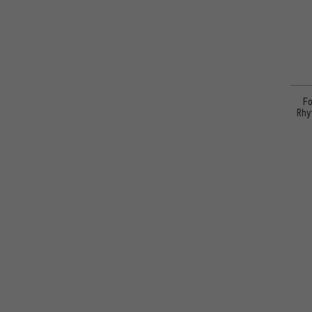
Fo
Rhy