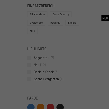
FILTER
ARTIKE
EINSATZBEREICH
All Mountain
Cross Country
NEU
Cyclocross
Downhill
Enduro
MTB
HIGHLIGHTS
Angebote
(17)
Neu
(12)
Back in Stock
(3)
Schnell vergriffen
(1)
FARBE