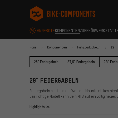
Zur Hauptnavigation springen
Zur Kategorienavigation springen
Zum Inhalt springen
Zu Marken und Newsletter springen
Zur Fußzeile springen
bike-components.de Startseite
ANGEBOTE
KOMPONENTEN
ZUBEHÖR
WERKSTATT
Home
Komponenten
Fahrradgabeln
29"
26" Federgabeln
27,5" Federgabeln
28" Fede
29" FEDERGABELN
Federgabeln sind aus der Welt der Mountainbikes nicht 
Das richtige Modell kann Dein MTB auf ein völlig neues 
Highlights