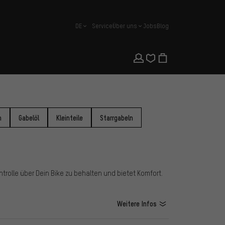
DE
Service
Über uns
Jobs
Blog
Deutsch
n
Gabelöl
Kleinteile
Starrgabeln
trolle über Dein Bike zu behalten und bietet Komfort.
Weitere Infos