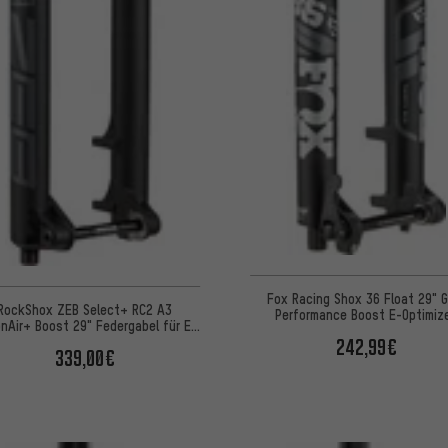
Fox Racing Shox 36 Float 29" G
RockShox ZEB Select+ RC2 A3
Performance Boost E-Optimiz
nAir+ Boost 29" Federgabel für E-
Federgabel - Werkstatt
MTB Werk.verp.
242,99€
339,00€