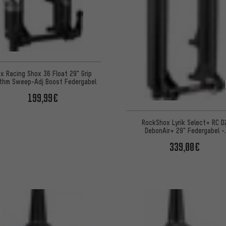
x Racing Shox 36 Float 29" Grip
thm Sweep-Adj Boost Federgabel
199,99€
RockShox Lyrik Select+ RC D
DebonAir+ 29" Federgabel -
Werkstattverpackung
339,00€