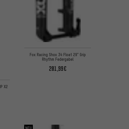
Fox Racing Shox 34 Float 29" Grip
Rhythm Federgabel
201,99€
 basierend auf 1 Bewertungen
IP X2
NEU