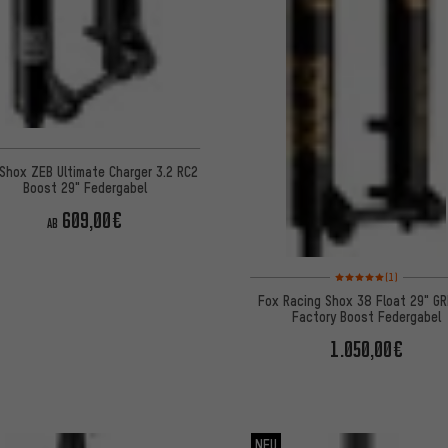
Shox ZEB Ultimate Charger 3.2 RC2
Boost 29" Federgabel
609,00€
AB
Bewertungen: 5 von 5
(1)
Fox Racing Shox 38 Float 29" GR
Factory Boost Federgabel
1.050,00€
NEU