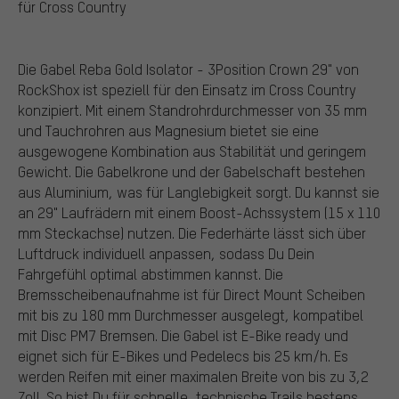
für Cross Country
Die Gabel Reba Gold Isolator - 3Position Crown 29" von
RockShox ist speziell für den Einsatz im Cross Country
konzipiert. Mit einem Standrohrdurchmesser von 35 mm
und Tauchrohren aus Magnesium bietet sie eine
ausgewogene Kombination aus Stabilität und geringem
Gewicht. Die Gabelkrone und der Gabelschaft bestehen
aus Aluminium, was für Langlebigkeit sorgt. Du kannst sie
an 29" Laufrädern mit einem Boost-Achssystem (15 x 110
mm Steckachse) nutzen. Die Federhärte lässt sich über
Luftdruck individuell anpassen, sodass Du Dein
Fahrgefühl optimal abstimmen kannst. Die
Bremsscheibenaufnahme ist für Direct Mount Scheiben
mit bis zu 180 mm Durchmesser ausgelegt, kompatibel
mit Disc PM7 Bremsen. Die Gabel ist E-Bike ready und
eignet sich für E-Bikes und Pedelecs bis 25 km/h. Es
werden Reifen mit einer maximalen Breite von bis zu 3,2
Zoll. So bist Du für schnelle, technische Trails bestens