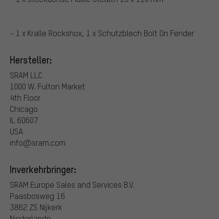
- 1 x Kralle Rockshox, 1 x Schutzblech Bolt On Fender
Hersteller:
SRAM LLC
1000 W. Fulton Market
4th Floor
Chicago
IL 60607
USA
info@sram.com
Inverkehrbringer:
SRAM Europe Sales and Services B.V.
Paasbosweg 16
3862 ZS Nijkerk
Niederlande