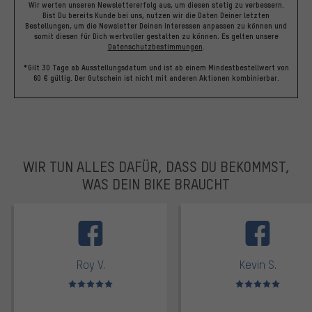
Wir werten unseren Newslettererfolg aus, um diesen stetig zu verbessern.
Bist Du bereits Kunde bei uns, nutzen wir die Daten Deiner letzten
Bestellungen, um die Newsletter Deinen Interessen anpassen zu können und
somit diesen für Dich wertvoller gestalten zu können.
Es gelten unsere
Datenschutzbestimmungen
.
*Gilt 30 Tage ab Ausstellungsdatum und ist ab einem Mindestbestellwert von
60 € gültig. Der Gutschein ist nicht mit anderen Aktionen kombinierbar.
WIR TUN ALLES DAFÜR, DASS DU BEKOMMST,
WAS DEIN BIKE BRAUCHT
facebook
Roy V.
Kevin S.
Bewertungen: 5 von 5
Bewertungen: 5 von 5