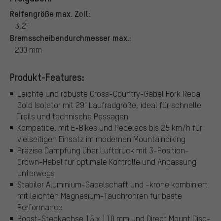
Reifengröße max. Zoll:
3,2"
Bremsscheibendurchmesser max.:
200 mm
Produkt-Features:
Leichte und robuste Cross-Country-Gabel Fork Reba
Gold Isolator mit 29" Laufradgröße, ideal für schnelle
Trails und technische Passagen
Kompatibel mit E-Bikes und Pedelecs bis 25 km/h für
vielseitigen Einsatz im modernen Mountainbiking
Präzise Dämpfung über Luftdruck mit 3-Position-
Crown-Hebel für optimale Kontrolle und Anpassung
unterwegs
Stabiler Aluminium-Gabelschaft und -krone kombiniert
mit leichten Magnesium-Tauchrohren für beste
Performance
Boost-Steckachse 15 x 110 mm und Direct Mount Disc-