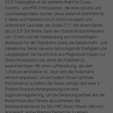
27,5" Federgabel ist die perfekte Wahl für Cross-
Country- und MTB-Enthusiasten, die eine robuste und
zuverlässige Gabel suchen. Diese Gabel ist ebenfalls für
E-Bikes und Pedelecs bis 25 km/h konzipiert und
unterstützt Laufräder der Größe 27,5" mit einem Reifen
bis zu 3,0" Zoll Breite. Dank des Standrohrdurchmessers
von 35 mm und der Verwendung von hochwertigem
Aluminium für die Standrohre sowie die Gabelschaft- und
Gabelkrone, bietet sie eine hervorragende Steifigkeit und
Langlebigkeit. Die Tauchrohre aus Magnesium tragen zur
Gewichtsreduktion bei, ohne die Stabilität zu
beeinträchtigen. Mit einer Luftferderung, die über
Luftdruck einstellbar ist, lässt sich die Federhärte
einfach anpassen, um auf jedem Terrain optimale
Performance zu liefern. Die Gabel verfügt über eine 3-
Position Druckstufenanpassung und eine
Zugstufenregulierung, um die Dämpfung perfekt auf die
Bedürfnisse des Fahrers abzustimmen. Die
Bremsaufnahme ist für Disc PM7 (Direct Mount 180 mm)
ausgelegt, wobei Bremsscheiben bis zu einem