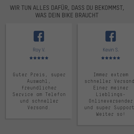
WIR TUN ALLES DAFÜR, DASS DU BEKOMMST,
WAS DEIN BIKE BRAUCHT
facebook
Roy V.
Kevin S.
Bewertungen: 5 von 5
Bewertungen: 5 von 5
Guter Preis, super
Immer extrem
Auswahl,
schneller Versan
freundlicher
Einer meiner
Service am Telefon
Lieblings-
und schneller
Onlineversender
Versand.
und super Suppor
Weiter so!