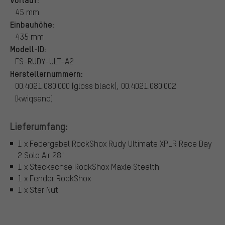
45 mm
Einbauhöhe:
435 mm
Modell-ID:
FS-RUDY-ULT-A2
Herstellernummern:
00.4021.080.000 (gloss black), 00.4021.080.002
(kwiqsand)
Lieferumfang:
1 x Federgabel RockShox Rudy Ultimate XPLR Race Day
2 Solo Air 28"
1 x Steckachse RockShox Maxle Stealth
1 x Fender RockShox
1 x Star Nut