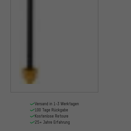
RockS
3P Rem
35 mm 
159,9
Model
Versand in 1-3 Werktagen
100 Tage Rückgabe
Kostenlose Retoure
25+ Jahre Erfahrung