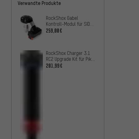
Verwandte Produkte
RockShox Gabel
RockS
Kontroll-Modul für SID
(2027+
SL Flight Attendant D1
with B
259,00€
193
AB
2025+
Dämpfe
RockShox Charger 3.1
RC2 Upgrade Kit für Pike
C1+ (2023+)
201,99€