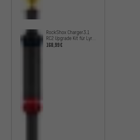
3P Cro
35 mm 
161,9
Model
RockShox Charger3.1
RC2 Upgrade Kit für Lyrik
D1+ Mod. 2023-2026 mit
168,99€
ButterCups