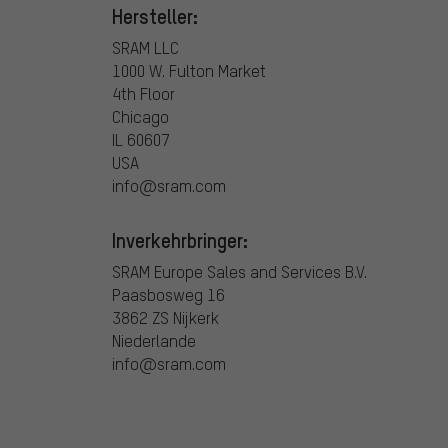
Hersteller:
SRAM LLC
1000 W. Fulton Market
4th Floor
Chicago
IL 60607
USA
info@sram.com
Inverkehrbringer:
SRAM Europe Sales and Services B.V.
Paasbosweg 16
3862 ZS Nijkerk
Niederlande
info@sram.com