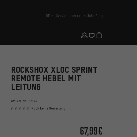
DE
Service
Über uns
Jobs
Blog
Deutsch
ROCKSHOX XLOC SPRINT
REMOTE HEBEL MIT
LEITUNG
Artikel-Nr.:
52344
Noch keine Bewertung
67,99€