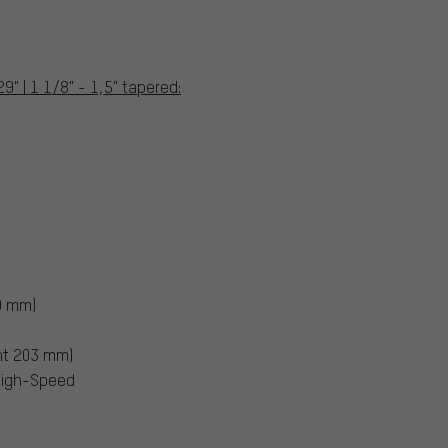
" | 1 1/8" - 1,5" tapered:
0 mm)
nt 203 mm)
High-Speed