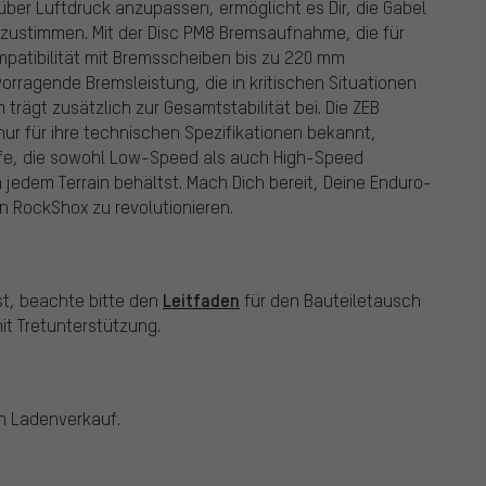
 über Luftdruck anzupassen, ermöglicht es Dir, die Gabel
abzustimmen. Mit der Disc PM8 Bremsaufnahme, die für
mpatibilität mit Bremsscheiben bis zu 220 mm
orragende Bremsleistung, die in kritischen Situationen
trägt zusätzlich zur Gesamtstabilität bei. Die ZEB
nur für ihre technischen Spezifikationen bekannt,
ufe, die sowohl Low-Speed als auch High-Speed
n jedem Terrain behältst. Mach Dich bereit, Deine Enduro-
n RockShox zu revolutionieren.
Leitfaden
st, beachte bitte den
für den Bauteiletausch
t Tretunterstützung.
en Ladenverkauf.