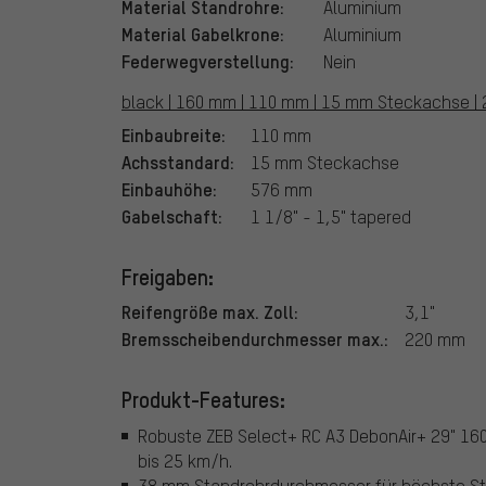
Material Standrohre:
Aluminium
Material Gabelkrone:
Aluminium
Federwegverstellung:
Nein
black | 160 mm | 110 mm | 15 mm Steckachse | 29
Einbaubreite:
110 mm
Achsstandard:
15 mm Steckachse
Einbauhöhe:
576 mm
Gabelschaft:
1 1/8" - 1,5" tapered
Freigaben:
Reifengröße max. Zoll:
3,1"
Bremsscheibendurchmesser max.:
220 mm
Produkt-Features:
Robuste ZEB Select+ RC A3 DebonAir+ 29" 160
bis 25 km/h.
38 mm Standrohrdurchmesser für höchste Stabi