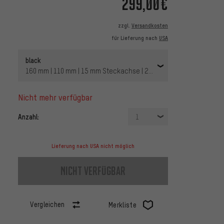
299,00€
zzgl.
Versandkosten
für Lieferung nach
USA
black
160 mm | 110 mm | 15 mm Steckachse | 29" | 1 1/8" - 1,5" tapered
nicht mehr verfügbar
Anzahl:
1
Lieferung nach USA nicht möglich
nicht verfügbar
Vergleichen
Merkliste