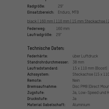
Radgröße:
29"
Einsatzbereich:
Enduro, MTB
black | 160 mm | 110 mm | 15 mm Steckachse | 29
Federweg:
160 mm
Laufradgröße:
29"
Technische Daten:
Federhärte:
über Luftdruck
Standrohrdurchmesser:
38 mm
Laufradstandard:
15 x 110 mm (Boost)
Achssystem:
Steckachse (15 x 11
Remote:
Nein
Bremsaufnahme:
Disc PM8 (Direct Mou
Zugstufe:
Ja, Low-Speed und 
Druckstufe:
Ja
Material Gabelschaft:
Aluminium