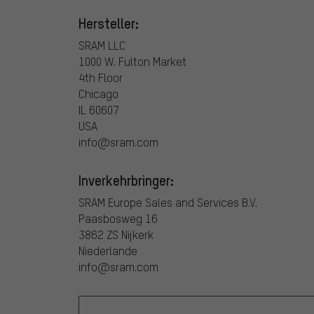
Hersteller:
SRAM LLC
1000 W. Fulton Market
4th Floor
Chicago
IL 60607
USA
info@sram.com
Inverkehrbringer:
SRAM Europe Sales and Services B.V.
Paasbosweg 16
3862 ZS Nijkerk
Niederlande
info@sram.com