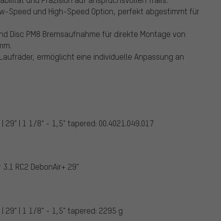
 Low-Speed und High-Speed Option, perfekt abgestimmt für
nd Disc PM8 Bremsaufnahme für direkte Montage von
mm.
 Laufräder, ermöglicht eine individuelle Anpassung an
29" | 1 1/8" - 1,5" tapered: 00.4021.049.017
 3.1 RC2 DebonAir+ 29"
29" | 1 1/8" - 1,5" tapered: 2295 g