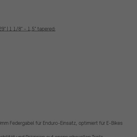
" | 1 1/8" - 1,5" tapered:
mm Federgabel für Enduro-Einsatz, optimiert für E-Bikes
lität und Präzision auf anspruchsvollen Trails.