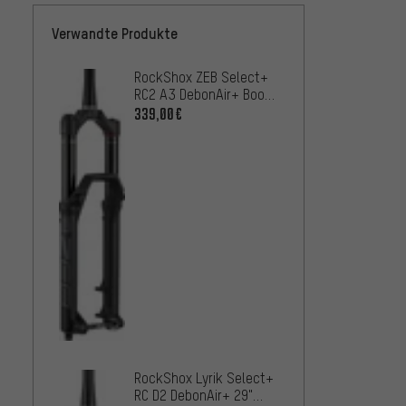
Verwandte Produkte
RockShox ZEB Select+
RockSh
RC2 A3 DebonAir+ Boost
RC Deb
29" Federgabel für E-
Federg
339,00€
168,9
MTB Werk.verp.
Werks
Fox R
Float 
Perfo
234,9
Feder
RockShox Lyrik Select+
Werks
RC D2 DebonAir+ 29"