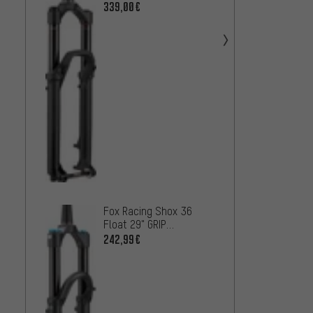
Federgabel -
339,00€
Werkstattverpackung
RockS
Charge
29" Fe
609
AB
Fox Racing Shox 36
Float 29" GRIP
Performance Boost E-
242,99€
Optimized Federgabel -
Werkstatt