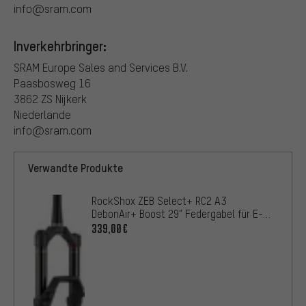
info@sram.com
Inverkehrbringer:
SRAM Europe Sales and Services B.V.
Paasbosweg 16
3862 ZS Nijkerk
Niederlande
info@sram.com
Verwandte Produkte
RockShox ZEB Select+ RC2 A3
DebonAir+ Boost 29" Federgabel für E-
MTB Werk.verp.
339,00€