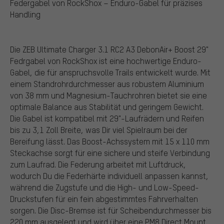
Federgabel von RockShox – Enduro-Gabel für präzises
Handling
Die ZEB Ultimate Charger 3.1 RC2 A3 DebonAir+ Boost 29"
Fedrgabel von RockShox ist eine hochwertige Enduro-
Gabel, die für anspruchsvolle Trails entwickelt wurde. Mit
einem Standrohrdurchmesser aus robustem Aluminium
von 38 mm und Magnesium-Tauchrohren bietet sie eine
optimale Balance aus Stabilität und geringem Gewicht.
Die Gabel ist kompatibel mit 29"-Laufrädern und Reifen
bis zu 3,1 Zoll Breite, was Dir viel Spielraum bei der
Bereifung lässt. Das Boost-Achssystem mit 15 x 110 mm
Steckachse sorgt für eine sichere und steife Verbindung
zum Laufrad. Die Federung arbeitet mit Luftdruck,
wodurch Du die Federhärte individuell anpassen kannst,
während die Zugstufe und die High- und Low-Speed-
Druckstufen für ein fein abgestimmtes Fahrverhalten
sorgen. Die Disc-Bremse ist für Scheibendurchmesser bis
220 mm ausgelegt und wird über eine PM8 Direct Mount