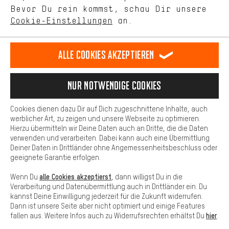
selbst Einfluss auf die Verbesserung unserer Webseite und
DE
EN
ES
FR
Bevor Du rein kommst, schau Dir unsere
Deutsch
english
español
français
unseres Shop-Angebots.
Cookie-Einstellungen
an.
Mehr Komfort
VERTRAG WIDERRUFEN
Aachener Community
Affiliateprogramm
Dein Shopping-Erlebnis wird komfortabler. Mit Komfort-Cookies
stellen wir Verknüpfungen zu Social Media Plattformen her. So
Alle Cookies akzeptieren
Impressum
Datenschutz
Allgemeine Geschäftsbedingungen
können wir dir weitere nützliche Inhalte und Informationen zur
Verfügung stellen. Zudem hast du die Möglichkeit zusätzliche
Hinweisgebersystem
Hinweise zur Batterieentsorgung
Services zu nutzen, die es dir erleichtern die richtigen Produkte zu
Nur Notwendige Cookies
finden. Beispielsweise bieten wir eine Chat-Funktion an, damit
Cookie-Einstellungen
Kontrast ändern
Fragen schnell und unkompliziert beantwortet werden können.
Cookies dienen dazu Dir auf Dich zugeschnittene Inhalte, auch
Basis
Alle Preise verstehen sich in Euro und exkl. MwSt zuzüglich
werblicher Art, zu zeigen und unsere Webseite zu optimieren.
Hierzu übermitteln wir Deine Daten auch an Dritte, die die Daten
Versandkosten
USA
für Lieferung nach
.
Basis-Cookies gewährleisten, dass Du unsere Webseite
verwenden und verarbeiten. Dabei kann auch eine Übermittlung
grundsätzlich nutzen kannst.
Deiner Daten in Drittländer ohne Angemessenheitsbeschluss oder
geeignete Garantie erfolgen.
alle Cookies akzeptierst
Wenn Du
, dann willigst Du in die
Verarbeitung und Datenübermittlung auch in Drittländer ein. Du
kannst Deine Einwilligung jederzeit für die Zukunft widerrufen.
Dann ist unsere Seite aber nicht optimiert und einige Features
hier
fallen aus. Weitere Infos auch zu Widerrufsrechten erhältst Du
.