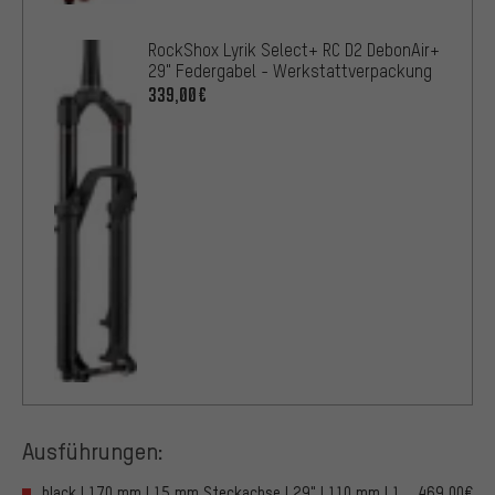
RockShox Lyrik Select+ RC D2 DebonAir+
29" Federgabel - Werkstattverpackung
339,00€
Ausführungen:
black | 170 mm | 15 mm Steckachse | 29" | 110 mm | 1
469,00€