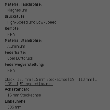
Material Tauchrohre:
Magnesium
Druckstufe:
High-Speed und Low-Speed
Remote:
Nein
Material Standrohre:
Aluminium
Federhärte:
über Luftdruck
Federwegverstellung:
Nein
black | 170 mm | 15 mm Steckachse | 29" | 110 mm | 1
1/8" - 1,5" tapered | 44 mm:
Achsstandard:
15 mm Steckachse
Einbauhöhe:
586 mm