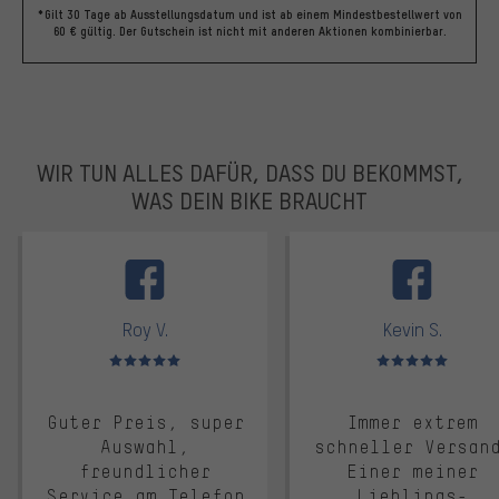
*Gilt 30 Tage ab Ausstellungsdatum und ist ab einem Mindestbestellwert von
60 € gültig. Der Gutschein ist nicht mit anderen Aktionen kombinierbar.
WIR TUN ALLES DAFÜR, DASS DU BEKOMMST,
WAS DEIN BIKE BRAUCHT
facebook
Roy V.
Kevin S.
Bewertungen: 5 von 5
Bewertungen: 5 von 5
Guter Preis, super
Immer extrem
Auswahl,
schneller Versan
freundlicher
Einer meiner
Service am Telefon
Lieblings-