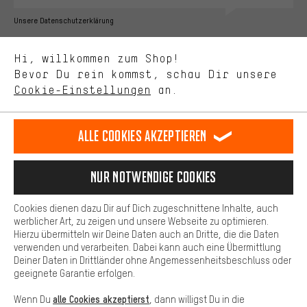
Bessere Leistung
Unsere Datenschutzerklärung
Uns interessiert, was Du in unserem Shop suchst und brauchst.
Sprache"
Mit Leistungs-Cookies nimmst Du mit Deinem Shopping-Verhalten
Hi, willkommen zum Shop!
selbst Einfluss auf die Verbesserung unserer Webseite und
DE
EN
ES
FR
Bevor Du rein kommst, schau Dir unsere
Deutsch
english
español
français
unseres Shop-Angebots.
Cookie-Einstellungen
an.
Mehr Komfort
VERTRAG WIDERRUFEN
Aachener Community
Affiliateprogramm
Dein Shopping-Erlebnis wird komfortabler. Mit Komfort-Cookies
stellen wir Verknüpfungen zu Social Media Plattformen her. So
Alle Cookies akzeptieren
Impressum
Datenschutz
Allgemeine Geschäftsbedingungen
können wir dir weitere nützliche Inhalte und Informationen zur
Verfügung stellen. Zudem hast du die Möglichkeit zusätzliche
Hinweisgebersystem
Hinweise zur Batterieentsorgung
Services zu nutzen, die es dir erleichtern die richtigen Produkte zu
Nur Notwendige Cookies
finden. Beispielsweise bieten wir eine Chat-Funktion an, damit
Cookie-Einstellungen
Kontrast ändern
Fragen schnell und unkompliziert beantwortet werden können.
Cookies dienen dazu Dir auf Dich zugeschnittene Inhalte, auch
Basis
Alle Preise verstehen sich in Euro und exkl. MwSt zuzüglich
werblicher Art, zu zeigen und unsere Webseite zu optimieren.
Hierzu übermitteln wir Deine Daten auch an Dritte, die die Daten
Versandkosten
USA
für Lieferung nach
.
Basis-Cookies gewährleisten, dass Du unsere Webseite
verwenden und verarbeiten. Dabei kann auch eine Übermittlung
grundsätzlich nutzen kannst.
Deiner Daten in Drittländer ohne Angemessenheitsbeschluss oder
geeignete Garantie erfolgen.
alle Cookies akzeptierst
Wenn Du
, dann willigst Du in die