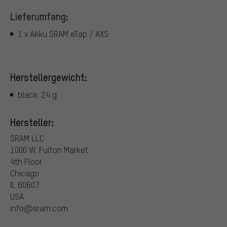
Lieferumfang:
1 x Akku SRAM eTap / AXS
Herstellergewicht:
black: 24 g
Hersteller:
SRAM LLC
1000 W. Fulton Market
4th Floor
Chicago
IL 60607
USA
info@sram.com