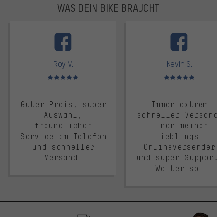
WAS DEIN BIKE BRAUCHT
facebook
Roy V.
Kevin S.
Bewertungen: 5 von 5
Bewertungen: 5 von 5
Guter Preis, super
Immer extrem
Auswahl,
schneller Versan
freundlicher
Einer meiner
Service am Telefon
Lieblings-
und schneller
Onlineversender
Versand.
und super Suppor
Weiter so!