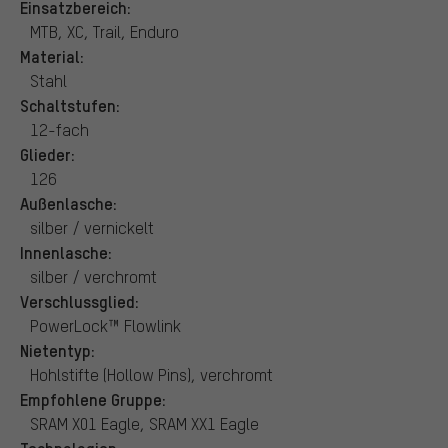
Einsatzbereich:
MTB, XC, Trail, Enduro
Material:
Stahl
Schaltstufen:
12-fach
Glieder:
126
Außenlasche:
silber / vernickelt
Innenlasche:
silber / verchromt
Verschlussglied:
PowerLock™ Flowlink
Nietentyp:
Hohlstifte (Hollow Pins), verchromt
Empfohlene Gruppe:
SRAM X01 Eagle, SRAM XX1 Eagle
Technologien: