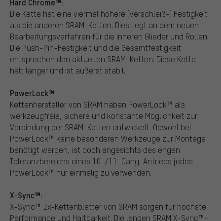
Hard Chrome™:
Die Kette hat eine viermal höhere (Verschleiß-) Festigkeit
als die anderen SRAM-Ketten. Dies liegt an dem neuen
Bearbeitungsverfahren für die inneren Glieder und Rollen.
Die Push-Pin-Festigkeit und die Gesamtfestigkeit
entsprechen den aktuellen SRAM-Ketten. Diese Kette
hält länger und ist äußerst stabil.
PowerLock™
Kettenhersteller von SRAM haben PowerLock™ als
werkzeugfreie, sichere und konstante Möglichkeit zur
Verbindung der SRAM-Ketten entwickelt. Obwohl bei
PowerLock™ keine besonderen Werkzeuge zur Montage
benötigt werden, ist doch angesichts des engen
Toleranzbereichs eines 10-/11-Gang-Antriebs jedes
PowerLock™ nur einmalig zu verwenden.
X-Sync™:
X-Sync™ 1x-Kettenblätter von SRAM sorgen für höchste
Performance und Haltbarkeit. Die langen SRAM X-Sync™-