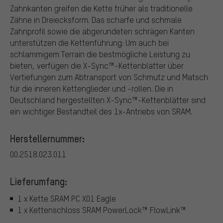
Zahnkanten greifen die Kette früher als traditionelle
Zähne in Dreiecksform. Das scharfe und schmale
Zahnprofil sowie die abgerundeten schrägen Kanten
unterstützen die Kettenführung: Um auch bei
schlammigem Terrain die bestmögliche Leistung zu
bieten, verfügen die X-Sync™-Kettenblätter über
Vertiefungen zum Abtransport von Schmutz und Matsch
für die inneren Kettenglieder und -rollen. Die in
Deutschland hergestellten X-Sync™-Kettenblätter sind
ein wichtiger Bestandteil des 1x-Antriebs von SRAM.
Herstellernummer:
00.2518.023.011
Lieferumfang:
1 x Kette SRAM PC X01 Eagle
1 x Kettenschloss SRAM PowerLock™ FlowLink™