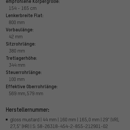
empfohlene Körpergröße:
154 - 165 cm
Lenkerbreite Flat:
800 mm
Vorbaulänge:
42 mm
Sitzrohrlänge:
380 mm
Tretlagerhöhe:
344 mm
Steuerrohrlänge:
100 mm
Effektive Oberrohrlänge:
569 mm,579 mm
Herstellernummer:
gloss mustard | 44 mm | 160 mm | 165,0 mm | 29" (VR),
27,5" (HR) | S: 58-26318-454-2-855-212901-02