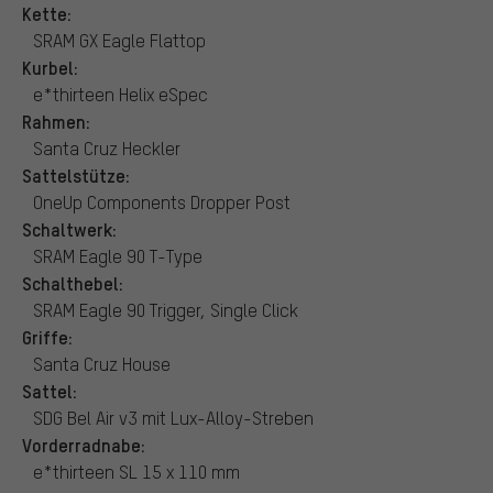
Kette:
SRAM GX Eagle Flattop
Kurbel:
e*thirteen Helix eSpec
Rahmen:
Santa Cruz Heckler
Sattelstütze:
OneUp Components Dropper Post
Schaltwerk:
SRAM Eagle 90 T-Type
Schalthebel:
SRAM Eagle 90 Trigger, Single Click
Griffe:
Santa Cruz House
Sattel:
SDG Bel Air v3 mit Lux-Alloy-Streben
Vorderradnabe:
e*thirteen SL 15 x 110 mm