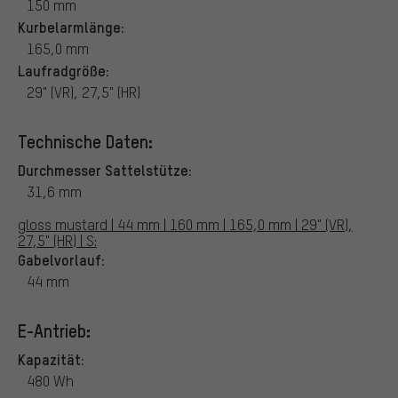
150 mm
Kurbelarmlänge:
165,0 mm
Laufradgröße:
29" (VR), 27,5" (HR)
Technische Daten:
Durchmesser Sattelstütze:
31,6 mm
gloss mustard | 44 mm | 160 mm | 165,0 mm | 29" (VR),
27,5" (HR) | S:
Gabelvorlauf:
44 mm
E-Antrieb:
Kapazität:
480 Wh