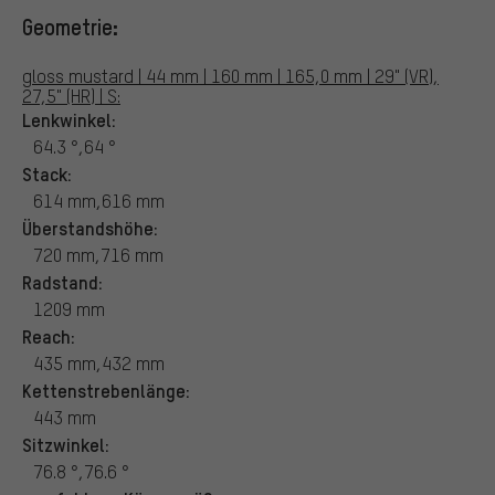
Geometrie:
gloss mustard | 44 mm | 160 mm | 165,0 mm | 29" (VR),
27,5" (HR) | S:
Lenkwinkel:
64.3 °,64 °
Stack:
614 mm,616 mm
Überstandshöhe:
720 mm,716 mm
Radstand:
1209 mm
Reach:
435 mm,432 mm
Kettenstrebenlänge:
443 mm
Sitzwinkel:
76.8 °,76.6 °