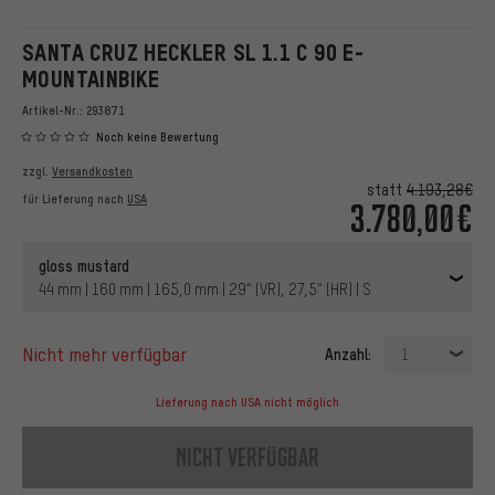
SANTA CRUZ HECKLER SL 1.1 C 90 E-
MOUNTAINBIKE
Artikel-Nr.:
293871
Noch keine Bewertung
zzgl.
Versandkosten
statt
4.193,28€
für Lieferung nach
USA
3.780,00€
gloss mustard
44 mm | 160 mm | 165,0 mm | 29" (VR), 27,5" (HR) | S
nicht mehr verfügbar
Anzahl:
1
Lieferung nach USA nicht möglich
nicht verfügbar