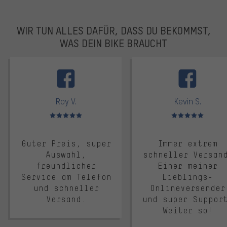
WIR TUN ALLES DAFÜR, DASS DU BEKOMMST,
WAS DEIN BIKE BRAUCHT
facebook
Roy V.
Kevin S.
Bewertungen: 5 von 5
Bewertungen: 5 von 5
Guter Preis, super
Immer extrem
Auswahl,
schneller Versan
freundlicher
Einer meiner
Service am Telefon
Lieblings-
und schneller
Onlineversender
Versand.
und super Suppor
Weiter so!