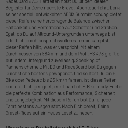
RaceGuard 27,5" Faltreifen holst Du Dir den idealen
Begleiter für Deine nächste Gravel-Abenteuerfahrt. Dank
seiner speziell entwickelten ADDIX Gummimischung bietet
dieser Reifen eine hervorragende Balance zwischen
Haltbarkeit und Performance auf Schotter und Straßen.
Egal, ob Du auf Allround-Untergründen unterwegs bist
oder Dich durch anspruchsvolleres Terrain kämpfst,
dieser Reifen hält, was er verspricht. Mit einem
Durchmesser von 584 mm und dem Profil HS 473 greift er
auf jedem Untergrund zuverlässig. Speaking of
Pannensicherheit: Mit DD und RaceGuard bist Du gegen
Durchstiche bestens gewappnet. Und solltest Du ein E-
Bike oder Pedelec bis 25 km/h fahren, ist dieser Reifen
auch für Dich geeignet, er ist nämlich E-Bike ready. Erlebe
die perfekte Kombination aus Performance, Sicherheit
und Langlebigkeit. Mit diesem Reifen bist Du für jede
Fahrt bestens ausgerüstet. Mach Dich bereit, Deine
Gravel-Rides auf ein neues Level zu heben.