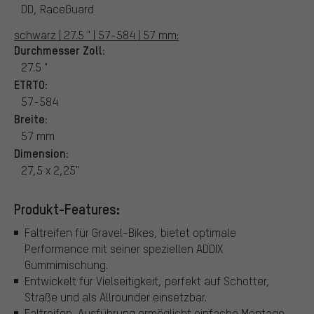
DD, RaceGuard
schwarz | 27.5 " | 57-584 | 57 mm:
Durchmesser Zoll:
27.5 "
ETRTO:
57-584
Breite:
57 mm
Dimension:
27,5 x 2,25"
Produkt-Features:
Faltreifen für Gravel-Bikes, bietet optimale
Performance mit seiner speziellen ADDIX
Gummimischung.
Entwickelt für Vielseitigkeit, perfekt auf Schotter,
Straße und als Allrounder einsetzbar.
Faltreifen-Ausführung ermöglicht einfache Montage