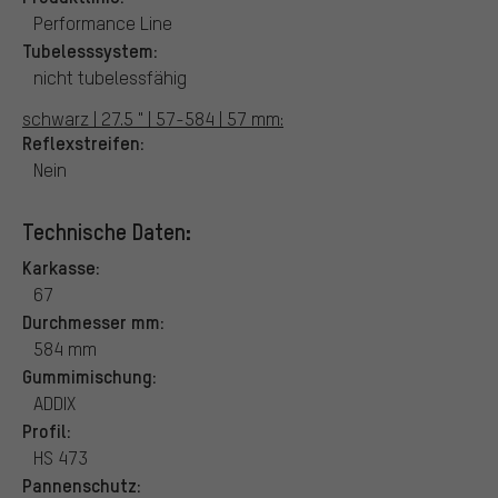
Performance Line
Tubelesssystem:
nicht tubelessfähig
schwarz | 27.5 " | 57-584 | 57 mm:
Reflexstreifen:
Nein
Technische Daten:
Karkasse:
67
Durchmesser mm:
584 mm
Gummimischung:
ADDIX
Profil:
HS 473
Pannenschutz: