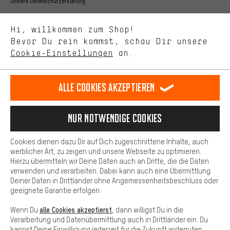
Bessere Leistung
Unsere Datenschutzerklärung
Uns interessiert, was Du in unserem Shop suchst und brauchst.
Sprache"
Mit Leistungs-Cookies nimmst Du mit Deinem Shopping-Verhalten
Hi, willkommen zum Shop!
selbst Einfluss auf die Verbesserung unserer Webseite und
DE
EN
ES
FR
Bevor Du rein kommst, schau Dir unsere
Deutsch
english
español
français
unseres Shop-Angebots.
Cookie-Einstellungen
an.
Mehr Komfort
VERTRAG WIDERRUFEN
Aachener Community
Affiliateprogramm
Dein Shopping-Erlebnis wird komfortabler. Mit Komfort-Cookies
stellen wir Verknüpfungen zu Social Media Plattformen her. So
Alle Cookies akzeptieren
Impressum
Datenschutz
Allgemeine Geschäftsbedingungen
können wir dir weitere nützliche Inhalte und Informationen zur
Verfügung stellen. Zudem hast du die Möglichkeit zusätzliche
Hinweisgebersystem
Hinweise zur Batterieentsorgung
Services zu nutzen, die es dir erleichtern die richtigen Produkte zu
Nur Notwendige Cookies
finden. Beispielsweise bieten wir eine Chat-Funktion an, damit
Cookie-Einstellungen
Kontrast ändern
Fragen schnell und unkompliziert beantwortet werden können.
Cookies dienen dazu Dir auf Dich zugeschnittene Inhalte, auch
Basis
werblicher Art, zu zeigen und unsere Webseite zu optimieren.
Alle Preise verstehen sich in Euro und exkl. MwSt zuzüglich
Hierzu übermitteln wir Deine Daten auch an Dritte, die die Daten
Versandkosten
USA
für Lieferung nach
.
Basis-Cookies gewährleisten, dass Du unsere Webseite
verwenden und verarbeiten. Dabei kann auch eine Übermittlung
grundsätzlich nutzen kannst.
Deiner Daten in Drittländer ohne Angemessenheitsbeschluss oder
geeignete Garantie erfolgen.
alle Cookies akzeptierst
Wenn Du
, dann willigst Du in die
Verarbeitung und Datenübermittlung auch in Drittländer ein. Du
kannst Deine Einwilligung jederzeit für die Zukunft widerrufen.