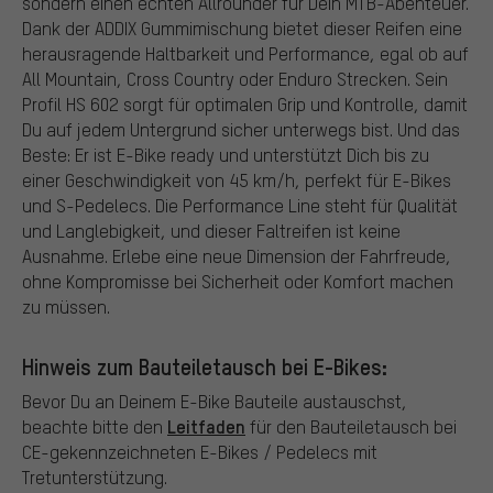
sondern einen echten Allrounder für Dein MTB-Abenteuer.
Dank der ADDIX Gummimischung bietet dieser Reifen eine
herausragende Haltbarkeit und Performance, egal ob auf
All Mountain, Cross Country oder Enduro Strecken. Sein
Profil HS 602 sorgt für optimalen Grip und Kontrolle, damit
Du auf jedem Untergrund sicher unterwegs bist. Und das
Beste: Er ist E-Bike ready und unterstützt Dich bis zu
einer Geschwindigkeit von 45 km/h, perfekt für E-Bikes
und S-Pedelecs. Die Performance Line steht für Qualität
und Langlebigkeit, und dieser Faltreifen ist keine
Ausnahme. Erlebe eine neue Dimension der Fahrfreude,
ohne Kompromisse bei Sicherheit oder Komfort machen
zu müssen.
Hinweis zum Bauteiletausch bei E-Bikes:
Bevor Du an Deinem E-Bike Bauteile austauschst,
Leitfaden
beachte bitte den
für den Bauteiletausch bei
CE-gekennzeichneten E-Bikes / Pedelecs mit
Tretunterstützung.