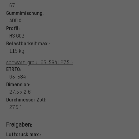
67
Gummimischung:
ADDIX
Profil:
HS 602
Belastbarkeit max.:
115 kg
schwarz-grau | 65-584 | 27.5 ":
ETRTO:
65-584
Dimension:
27,5 x 2,6"
Durchmesser Zoll:
27.5 "
Freigaben:
Luftdruck max.: