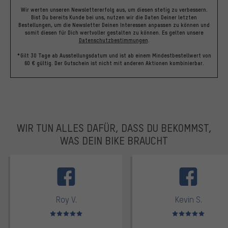
Wir werten unseren Newslettererfolg aus, um diesen stetig zu verbessern.
Bist Du bereits Kunde bei uns, nutzen wir die Daten Deiner letzten
Bestellungen, um die Newsletter Deinen Interessen anpassen zu können und
somit diesen für Dich wertvoller gestalten zu können.
Es gelten unsere
Datenschutzbestimmungen
.
*Gilt 30 Tage ab Ausstellungsdatum und ist ab einem Mindestbestellwert von
60 € gültig. Der Gutschein ist nicht mit anderen Aktionen kombinierbar.
WIR TUN ALLES DAFÜR, DASS DU BEKOMMST,
WAS DEIN BIKE BRAUCHT
facebook
Roy V.
Kevin S.
Bewertungen: 5 von 5
Bewertungen: 5 von 5