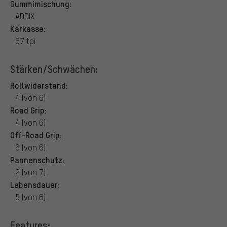
Gummimischung:
ADDIX
Karkasse:
67 tpi
Stärken/Schwächen:
Rollwiderstand:
4 (von 6)
Road Grip:
4 (von 6)
Off-Road Grip:
6 (von 6)
Pannenschutz:
2 (von 7)
Lebensdauer:
5 (von 6)
Features: