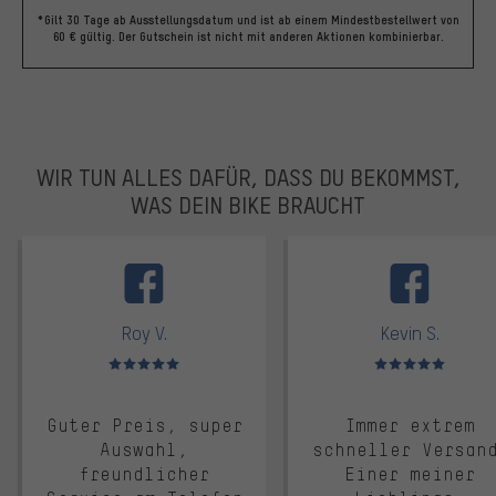
*Gilt 30 Tage ab Ausstellungsdatum und ist ab einem Mindestbestellwert von
60 € gültig. Der Gutschein ist nicht mit anderen Aktionen kombinierbar.
WIR TUN ALLES DAFÜR, DASS DU BEKOMMST,
WAS DEIN BIKE BRAUCHT
facebook
Roy V.
Kevin S.
Bewertungen: 5 von 5
Bewertungen: 5 von 5
Guter Preis, super
Immer extrem
Auswahl,
schneller Versan
freundlicher
Einer meiner