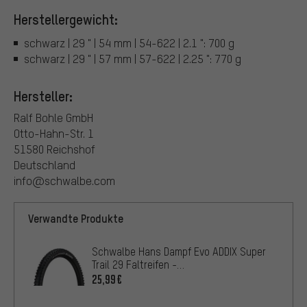
Herstellergewicht:
schwarz | 29 " | 54 mm | 54-622 | 2.1 ": 700 g
schwarz | 29 " | 57 mm | 57-622 | 2.25 ": 770 g
Hersteller:
Ralf Bohle GmbH
Otto-Hahn-Str. 1
51580 Reichshof
Deutschland
info@schwalbe.com
Verwandte Produkte
Schwalbe Hans Dampf Evo ADDIX Super
Trail 29 Faltreifen -
Werkstattverpackung
25,99€