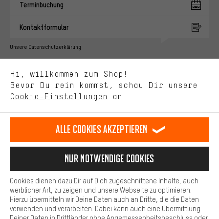
Du bekommst, statt zufälliger Werbung, genauer passende
Terminbuchung
Angebote von uns. Diese Cookies helfen uns, Deine Interessen
besser zu erkennen und Dir relevante Produkte und Tipps zu
Kontaktformular
zeigen.
Bessere Leistung
Unsere Datenschutzerklärung
Uns interessiert, was Du in unserem Shop suchst und brauchst.
Sprache"
Mit Leistungs-Cookies nimmst Du mit Deinem Shopping-Verhalten
Hi, willkommen zum Shop!
selbst Einfluss auf die Verbesserung unserer Webseite und
DE
EN
ES
FR
Bevor Du rein kommst, schau Dir unsere
Deutsch
english
español
français
unseres Shop-Angebots.
Cookie-Einstellungen
an.
Mehr Komfort
VERTRAG WIDERRUFEN
Aachener Community
Affiliateprogramm
Dein Shopping-Erlebnis wird komfortabler. Mit Komfort-Cookies
stellen wir Verknüpfungen zu Social Media Plattformen her. So
Alle Cookies akzeptieren
Impressum
Datenschutz
Allgemeine Geschäftsbedingungen
können wir dir weitere nützliche Inhalte und Informationen zur
Verfügung stellen. Zudem hast du die Möglichkeit zusätzliche
Hinweisgebersystem
Hinweise zur Batterieentsorgung
Services zu nutzen, die es dir erleichtern die richtigen Produkte zu
Nur Notwendige Cookies
finden. Beispielsweise bieten wir eine Chat-Funktion an, damit
Cookie-Einstellungen
Kontrast ändern
Fragen schnell und unkompliziert beantwortet werden können.
Cookies dienen dazu Dir auf Dich zugeschnittene Inhalte, auch
Basis
werblicher Art, zu zeigen und unsere Webseite zu optimieren.
Alle Preise verstehen sich in Euro und exkl. MwSt zuzüglich
Hierzu übermitteln wir Deine Daten auch an Dritte, die die Daten
Versandkosten
USA
für Lieferung nach
.
Basis-Cookies gewährleisten, dass Du unsere Webseite
verwenden und verarbeiten. Dabei kann auch eine Übermittlung
grundsätzlich nutzen kannst.
Deiner Daten in Drittländer ohne Angemessenheitsbeschluss oder