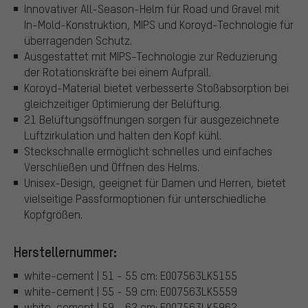
Innovativer All-Season-Helm für Road und Gravel mit
In-Mold-Konstruktion, MIPS und Koroyd-Technologie für
überragenden Schutz.
Ausgestattet mit MIPS-Technologie zur Reduzierung
der Rotationskräfte bei einem Aufprall.
Koroyd-Material bietet verbesserte Stoßabsorption bei
gleichzeitiger Optimierung der Belüftung.
21 Belüftungsöffnungen sorgen für ausgezeichnete
Luftzirkulation und halten den Kopf kühl.
Steckschnalle ermöglicht schnelles und einfaches
Verschließen und Öffnen des Helms.
Unisex-Design, geeignet für Damen und Herren, bietet
vielseitige Passformoptionen für unterschiedliche
Kopfgrößen.
Herstellernummer:
white-cement | 51 - 55 cm: E007563LK5155
white-cement | 55 - 59 cm: E007563LK5559
white-cement | 59 - 62 cm: E007563LK5962