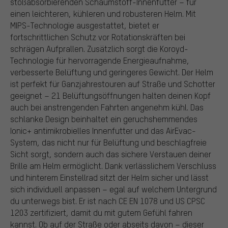
stoßabsorbierenden Schaumstoff-Innenfutter – für
einen leichteren, kühleren und robusteren Helm. Mit
MIPS-Technologie ausgestattet, bietet er
fortschrittlichen Schutz vor Rotationskräften bei
schrägen Aufprallen. Zusätzlich sorgt die Koroyd-
Technologie für hervorragende Energieaufnahme,
verbesserte Belüftung und geringeres Gewicht. Der Helm
ist perfekt für Ganzjahrestouren auf Straße und Schotter
geeignet – 21 Belüftungsöffnungen halten deinen Kopf
auch bei anstrengenden Fahrten angenehm kühl. Das
schlanke Design beinhaltet ein geruchshemmendes
Ionic+ antimikrobielles Innenfutter und das AirEvac-
System, das nicht nur für Belüftung und beschlagfreie
Sicht sorgt, sondern auch das sichere Verstauen deiner
Brille am Helm ermöglicht. Dank verlässlichem Verschluss
und hinterem Einstellrad sitzt der Helm sicher und lässt
sich individuell anpassen – egal auf welchem Untergrund
du unterwegs bist. Er ist nach CE EN 1078 und US CPSC
1203 zertifiziert, damit du mit gutem Gefühl fahren
kannst. Ob auf der Straße oder abseits davon – dieser