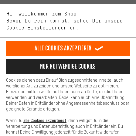
Uns interessiert, was Du in unserem Shop suchst und brauchst.
Sprache"
Mit Leistungs-Cookies nimmst Du mit Deinem Shopping-Verhalten
Hi, willkommen zum Shop!
selbst Einfluss auf die Verbesserung unserer Webseite und
DE
EN
ES
FR
Bevor Du rein kommst, schau Dir unsere
Deutsch
english
español
français
unseres Shop-Angebots.
Cookie-Einstellungen
an.
Mehr Komfort
VERTRAG WIDERRUFEN
Aachener Community
Affiliateprogramm
Dein Shopping-Erlebnis wird komfortabler. Mit Komfort-Cookies
stellen wir Verknüpfungen zu Social Media Plattformen her. So
Alle Cookies akzeptieren
Impressum
Datenschutz
Allgemeine Geschäftsbedingungen
können wir dir weitere nützliche Inhalte und Informationen zur
Verfügung stellen. Zudem hast du die Möglichkeit zusätzliche
Hinweisgebersystem
Hinweise zur Batterieentsorgung
Services zu nutzen, die es dir erleichtern die richtigen Produkte zu
Nur Notwendige Cookies
finden. Beispielsweise bieten wir eine Chat-Funktion an, damit
Cookie-Einstellungen
Kontrast ändern
Fragen schnell und unkompliziert beantwortet werden können.
Cookies dienen dazu Dir auf Dich zugeschnittene Inhalte, auch
Basis
Alle Preise verstehen sich in Euro und exkl. MwSt zuzüglich
werblicher Art, zu zeigen und unsere Webseite zu optimieren.
Hierzu übermitteln wir Deine Daten auch an Dritte, die die Daten
Versandkosten
USA
für Lieferung nach
.
Basis-Cookies gewährleisten, dass Du unsere Webseite
verwenden und verarbeiten. Dabei kann auch eine Übermittlung
grundsätzlich nutzen kannst.
Deiner Daten in Drittländer ohne Angemessenheitsbeschluss oder
geeignete Garantie erfolgen.
alle Cookies akzeptierst
Wenn Du
, dann willigst Du in die
Verarbeitung und Datenübermittlung auch in Drittländer ein. Du
kannst Deine Einwilligung jederzeit für die Zukunft widerrufen.