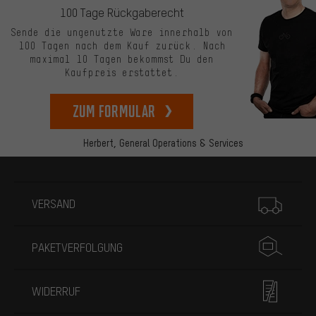
100 Tage Rückgaberecht
Sende die ungenutzte Ware innerhalb von
100 Tagen nach dem Kauf zurück. Nach
maximal 10 Tagen bekommst Du den
Kaufpreis erstattet.
zum Formular
Herbert,
General Operations & Services
Mehr Informationen
VERSAND
PAKETVERFOLGUNG
WIDERRUF