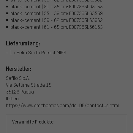
black-cement | 51 - 55 cm: E007563L65155
black-cement | 55 - 59 cm: E007563L65559
black-cement | 59 - 62 cm: E007563L65962
black-cement | 61 - 65 cm: E007563L66165
Lieferumfang:
- 1 x Helm Smith Persist MIPS
Hersteller:
Safilo S.p.A.
Via Settima Strada 15
35129 Padua
Italien
https://www.smithoptics.com/de_DE/contactus.html
Verwandte Produkte