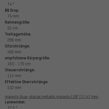
74 °
BB Drop:
74 mm
Rahmengröße:
52 cm
Tretlagerhöhe:
266 mm
Sitzrohrlänge:
495 mm
empfohlene Körpergröße:
163 - 170 cm
Steuerrohrlänge:
115 mm
Effektive Oberrohrlänge:
532 mm
majesty blue-glacial metallic impasto | 28" | S | 47 mm:
Lenkwinkel:
72.5 °