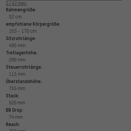
S | 47 mm:
Rahmengröße:
52 cm
empfohlene Körpergröße:
163 - 170 cm
Sitzrohrlänge:
495 mm
Tretlagerhöhe:
266 mm
Steuerrohrlänge:
115 mm
Überstandshöhe:
755 mm
Stack:
520 mm
BB Drop:
74 mm
Reach: