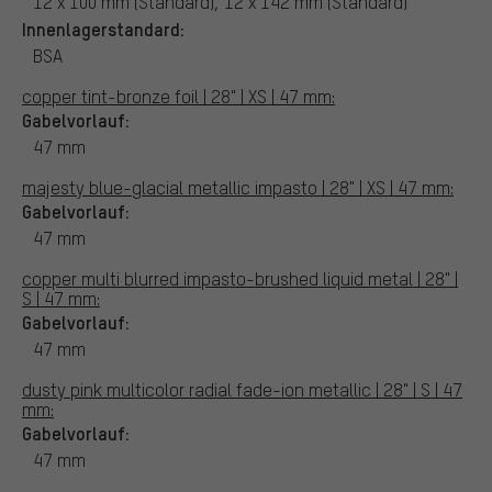
12 x 100 mm (Standard), 12 x 142 mm (Standard)
Innenlagerstandard:
BSA
copper tint-bronze foil | 28" | XS | 47 mm:
Gabelvorlauf:
47 mm
majesty blue-glacial metallic impasto | 28" | XS | 47 mm:
Gabelvorlauf:
47 mm
copper multi blurred impasto-brushed liquid metal | 28" |
S | 47 mm:
Gabelvorlauf:
47 mm
dusty pink multicolor radial fade-ion metallic | 28" | S | 47
mm:
Gabelvorlauf:
47 mm