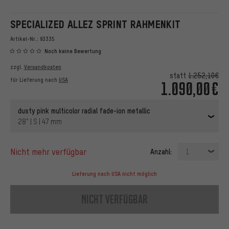
SPECIALIZED ALLEZ SPRINT RAHMENKIT
Artikel-Nr.:
93335
Noch keine Bewertung
zzgl.
Versandkosten
statt
1.252,10€
für Lieferung nach
USA
1.090,00€
dusty pink multicolor radial fade-ion metallic
28" | S | 47 mm
nicht mehr verfügbar
Anzahl:
1
Lieferung nach USA nicht möglich
nicht verfügbar