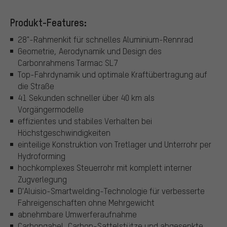
Produkt-Features:
28"-Rahmenkit für schnelles Aluminium-Rennrad
Geometrie, Aerodynamik und Design des
Carbonrahmens Tarmac SL7
Top-Fahrdynamik und optimale Kraftübertragung auf
die Straße
41 Sekunden schneller über 40 km als
Vorgängermodelle
effizientes und stabiles Verhalten bei
Höchstgeschwindigkeiten
einteilige Konstruktion von Tretlager und Unterrohr per
Hydroforming
hochkomplexes Steuerrohr mit komplett interner
Zugverlegung
D'Aluisio-Smartwelding-Technologie für verbesserte
Fahreigenschaften ohne Mehrgewicht
abnehmbare Umwerferaufnahme
Carbongabel, Carbon-Sattelstütze und abgesenkte