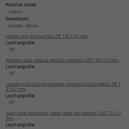
Material Gabel:
Carbon
Geschlecht:
Damen, Herren
copper tint-bronze foil | 28" | XS | 47 mm:
Laufradgröße:
28"
majesty blue-glacial metallic impasto | 28" | XS | 47 mm:
Laufradgröße:
28"
copper multi blurred impasto-brushed liquid metal | 28" |
S | 47 mm:
Laufradgröße:
28"
dusty pink multicolor radial fade-ion metallic | 28" | S | 47
mm:
Laufradgröße: