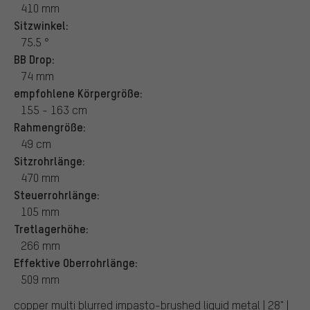
410 mm
Sitzwinkel:
75.5 °
BB Drop:
74 mm
empfohlene Körpergröße:
155 - 163 cm
Rahmengröße:
49 cm
Sitzrohrlänge:
470 mm
Steuerrohrlänge:
105 mm
Tretlagerhöhe:
266 mm
Effektive Oberrohrlänge:
509 mm
copper multi blurred impasto-brushed liquid metal | 28" |