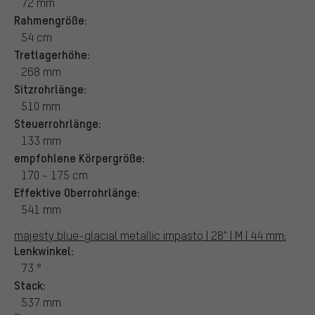
72 mm
Rahmengröße:
54 cm
Tretlagerhöhe:
268 mm
Sitzrohrlänge:
510 mm
Steuerrohrlänge:
133 mm
empfohlene Körpergröße:
170 - 175 cm
Effektive Oberrohrlänge:
541 mm
majesty blue-glacial metallic impasto | 28" | M | 44 mm:
Lenkwinkel:
73 °
Stack:
537 mm