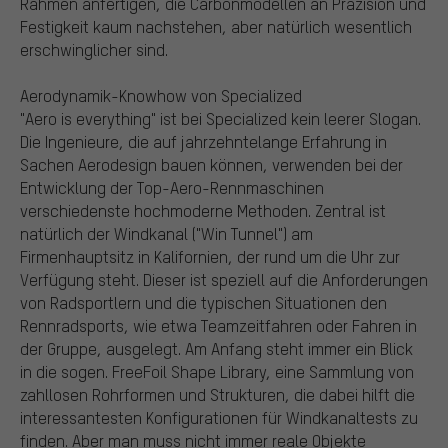
Rahmen anfertigen, die Carbonmodellen an Präzision und
Festigkeit kaum nachstehen, aber natürlich wesentlich
erschwinglicher sind.
Aerodynamik-Knowhow von Specialized
"Aero is everything" ist bei Specialized kein leerer Slogan.
Die Ingenieure, die auf jahrzehntelange Erfahrung in
Sachen Aerodesign bauen können, verwenden bei der
Entwicklung der Top-Aero-Rennmaschinen
verschiedenste hochmoderne Methoden. Zentral ist
natürlich der Windkanal ("Win Tunnel") am
Firmenhauptsitz in Kalifornien, der rund um die Uhr zur
Verfügung steht. Dieser ist speziell auf die Anforderungen
von Radsportlern und die typischen Situationen den
Rennradsports, wie etwa Teamzeitfahren oder Fahren in
der Gruppe, ausgelegt. Am Anfang steht immer ein Blick
in die sogen. FreeFoil Shape Library, eine Sammlung von
zahllosen Rohrformen und Strukturen, die dabei hilft die
interessantesten Konfigurationen für Windkanaltests zu
finden. Aber man muss nicht immer reale Objekte