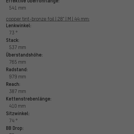
Effektive Oberrohrlänge:
541 mm
copper tint-bronze foil | 28" | M | 44 mm:
Lenkwinkel:
73 °
Stack:
537 mm
Überstandshöhe:
765 mm
Radstand:
979 mm
Reach:
387 mm
Kettenstrebenlänge:
410 mm
Sitzwinkel:
74 °
BB Drop: