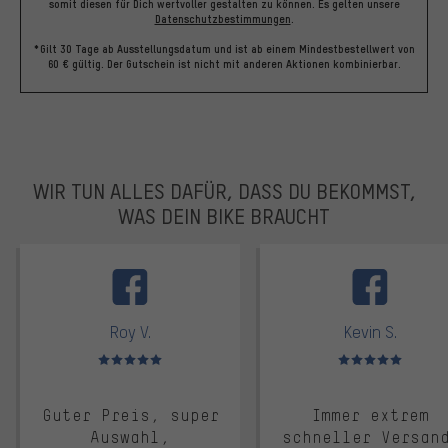
somit diesen für Dich wertvoller gestalten zu können.
Es gelten unsere
Datenschutzbestimmungen
.
*Gilt 30 Tage ab Ausstellungsdatum und ist ab einem Mindestbestellwert von
60 € gültig. Der Gutschein ist nicht mit anderen Aktionen kombinierbar.
WIR TUN ALLES DAFÜR, DASS DU BEKOMMST,
WAS DEIN BIKE BRAUCHT
facebook
Roy V.
Kevin S.
Bewertungen: 5 von 5
Bewertungen: 5 von 5
Guter Preis, super
Immer extrem
Auswahl,
schneller Versan