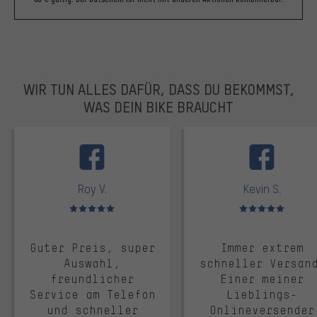
WIR TUN ALLES DAFÜR, DASS DU BEKOMMST,
WAS DEIN BIKE BRAUCHT
facebook
Roy V.
Kevin S.
Bewertungen: 5 von 5
Bewertungen: 5 von 5
Guter Preis, super
Immer extrem
Auswahl,
schneller Versan
freundlicher
Einer meiner
Service am Telefon
Lieblings-
und schneller
Onlineversender