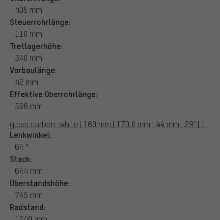
405 mm
Steuerrohrlänge:
110 mm
Tretlagerhöhe:
340 mm
Vorbaulänge:
42 mm
Effektive Oberrohrlänge:
596 mm
gloss carbon-white | 160 mm | 170,0 mm | 44 mm | 29" | L:
Lenkwinkel:
64 °
Stack:
644 mm
Überstandshöhe:
745 mm
Radstand:
1249 mm