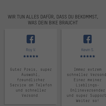
WIR TUN ALLES DAFÜR, DASS DU BEKOMMST,
WAS DEIN BIKE BRAUCHT
facebook
Roy V.
Kevin S.
Bewertungen: 5 von 5
Bewertungen: 5 von 5
Guter Preis, super
Immer extrem
Auswahl,
schneller Versan
freundlicher
Einer meiner
Service am Telefon
Lieblings-
und schneller
Onlineversender
Versand.
und super Suppor
Weiter so!