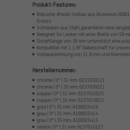
Produkt-Features:
Robuster Ahead-Vorbau aus Aluminium (6061) f
Enduro
Schrauben aus Stahl garantieren eine langle
Geeignet für Lenker mit einer Breite von 58 m
Schaftlänge von 38 mm unterstützt eine prä
Kompatibel mit 1 1/8" Gabelschaft für univer
Vorbauklemmung von 31,8 mm und Klemmbreit
Herstellernummer:
chrome | 0° | 31 mm: 6237030121
chrome | 0° | 35 mm: 6237030221
copper | 0° | 31 mm: 6237010523
copper | 0° | 35 mm: 6237010623
gold | 0° | 35 mm: A100025419
grau | 0° | 31 mm: A100025414
grau | 0° | 35 mm: A100025415
oilslick | 0° | 31 mm: 6237010123