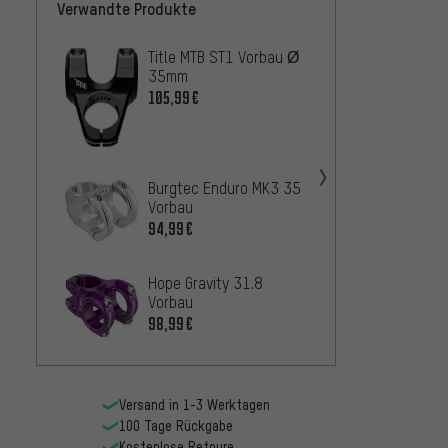
Verwandte Produkte
Title MTB ST1 Vorbau Ø
Chroma
35mm
Vorba
105,99€
75,99
PRO Ko
29,
AB
Burgtec Enduro MK3 35
Vorbau
94,99€
LEVEL
Vorba
Hope Gravity 31.8
8,99€
Vorbau
98,99€
Versand in 1-3 Werktagen
100 Tage Rückgabe
Kostenlose Retoure