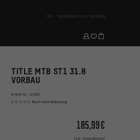
DE
Service
Über uns
Jobs
Blog
Deutsch
TITLE MTB ST1 31.8
VORBAU
Artikel-Nr.:
213833
Noch keine Bewertung
105,99€
zzgl.
Versandkosten