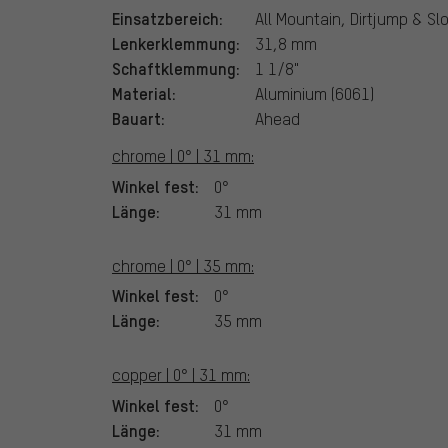
Einsatzbereich:
All Mountain, Dirtjump & Sl
Lenkerklemmung:
31,8 mm
Schaftklemmung:
1 1/8"
Material:
Aluminium (6061)
Bauart:
Ahead
chrome | 0° | 31 mm:
Winkel fest:
0°
Länge:
31 mm
chrome | 0° | 35 mm:
Winkel fest:
0°
Länge:
35 mm
copper | 0° | 31 mm:
Winkel fest:
0°
Länge:
31 mm