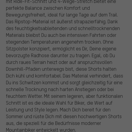
mit Ride-Fit-Schnitt und 4-Wege-Stretch bietet eine
perfekte Balance zwischen Komfort und
Bewegungsfreiheit, ideal für lange Tage auf dem Trail.
Das Ripstop-Material ist äußerst strapazierfähig. Dank
des feuchtigkeitsableitenden und schnelltrocknenden
Materials bleibst Du auch bei intensiven Fahrten oder
steigenden Temperaturen angenehm trocken. Ohne
Sitzpolster konzipiert, ermöglicht es Dir, Deine eigene
bevorzugte Radhose darunter zu tragen. Egal, ob Du
durch raues Terrain heizt oder auf anspruchsvollen
Downhill-Pfaden unterwegs bist, diese Shorts halten
Dich kühl und komfortabel. Das Material verhindert, dass
Du ins Schwitzen kommst und sorgt gleichzeitig für eine
schnelle Trocknung nach harten Anstiegen oder bei
feuchtem Wetter. Mit seinem legeren, aber funktionalen
Schnitt ist es die ideale Wahl für Biker, die Wert auf
Leistung und Style legen. Mach Dich bereit für den
Sommer und rüste Dich mit diesen hochwertigen Shorts
aus, die speziell für die Bedürfnisse moderner
Mountainbiker entwickelt wurden.