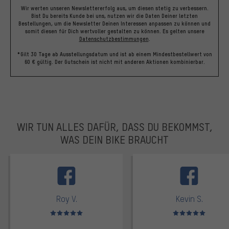
Wir werten unseren Newslettererfolg aus, um diesen stetig zu verbessern.
Bist Du bereits Kunde bei uns, nutzen wir die Daten Deiner letzten
Bestellungen, um die Newsletter Deinen Interessen anpassen zu können und
somit diesen für Dich wertvoller gestalten zu können.
Es gelten unsere
Datenschutzbestimmungen
.
*Gilt 30 Tage ab Ausstellungsdatum und ist ab einem Mindestbestellwert von
60 € gültig. Der Gutschein ist nicht mit anderen Aktionen kombinierbar.
WIR TUN ALLES DAFÜR, DASS DU BEKOMMST,
WAS DEIN BIKE BRAUCHT
facebook
Roy V.
Kevin S.
Bewertungen: 5 von 5
Bewertungen: 5 von 5