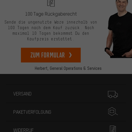
100 Tage Rückgaberecht
Sende die ungenutzte Ware innerhalb von
100 Tagen nach dem Kauf zurück. Nach
maximal 10 Tagen bekommst Du den
Kaufpreis erstattet.
zum Formular
Herbert,
General Operations & Services
Mehr Informationen
VERSAND
PAKETVERFOLGUNG
WIDERRUF