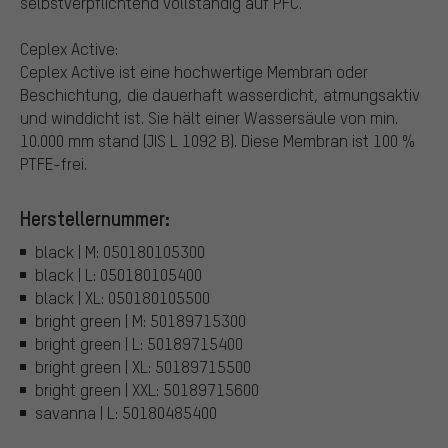
selbstverpflichtend vollständig auf PFC.
Ceplex Active:
Ceplex Active ist eine hochwertige Membran oder
Beschichtung, die dauerhaft wasserdicht, atmungsaktiv
und winddicht ist. Sie hält einer Wassersäule von min.
10.000 mm stand (JIS L 1092 B). Diese Membran ist 100 %
PTFE-frei.
Herstellernummer:
black | M: 050180105300
black | L: 050180105400
black | XL: 050180105500
bright green | M: 50189715300
bright green | L: 50189715400
bright green | XL: 50189715500
bright green | XXL: 50189715600
savanna | L: 50180485400