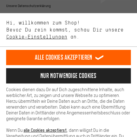
Bessere Leistung
Unsere Datenschutzerklärung
Uns interessiert, was Du in unserem Shop suchst und brauchst.
Sprache"
Mit Leistungs-Cookies nimmst Du mit Deinem Shopping-Verhalten
Hi, willkommen zum Shop!
selbst Einfluss auf die Verbesserung unserer Webseite und
DE
EN
ES
FR
Bevor Du rein kommst, schau Dir unsere
Deutsch
english
español
français
unseres Shop-Angebots.
Cookie-Einstellungen
an.
Mehr Komfort
VERTRAG WIDERRUFEN
Aachener Community
Affiliateprogramm
Dein Shopping-Erlebnis wird komfortabler. Mit Komfort-Cookies
stellen wir Verknüpfungen zu Social Media Plattformen her. So
Alle Cookies akzeptieren
Impressum
Datenschutz
Allgemeine Geschäftsbedingungen
können wir dir weitere nützliche Inhalte und Informationen zur
Verfügung stellen. Zudem hast du die Möglichkeit zusätzliche
Hinweisgebersystem
Hinweise zur Batterieentsorgung
Services zu nutzen, die es dir erleichtern die richtigen Produkte zu
Nur Notwendige Cookies
finden. Beispielsweise bieten wir eine Chat-Funktion an, damit
Cookie-Einstellungen
Kontrast ändern
Fragen schnell und unkompliziert beantwortet werden können.
Cookies dienen dazu Dir auf Dich zugeschnittene Inhalte, auch
Basis
Alle Preise verstehen sich in Euro und exkl. MwSt zuzüglich
werblicher Art, zu zeigen und unsere Webseite zu optimieren.
Hierzu übermitteln wir Deine Daten auch an Dritte, die die Daten
Versandkosten
USA
für Lieferung nach
.
Basis-Cookies gewährleisten, dass Du unsere Webseite
verwenden und verarbeiten. Dabei kann auch eine Übermittlung
grundsätzlich nutzen kannst.
Deiner Daten in Drittländer ohne Angemessenheitsbeschluss oder
geeignete Garantie erfolgen.
alle Cookies akzeptierst
Wenn Du
, dann willigst Du in die
Verarbeitung und Datenübermittlung auch in Drittländer ein. Du