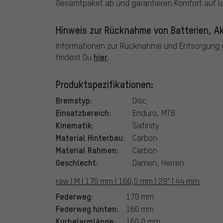
Gesamtpaket ab und garantieren Komfort auf l
Hinweis zur Rücknahme von Batterien, Ak
Informationen zur Rücknahme und Entsorgung g
hier
findest Du
.
Produktspezifikationen:
Bremstyp:
Disc
Einsatzbereich:
Enduro, MTB
Kinematik:
Sixfinity
Material Hinterbau:
Carbon
Material Rahmen:
Carbon
Geschlecht:
Damen, Herren
raw | M | 170 mm | 160,0 mm | 29" | 44 mm:
Federweg:
170 mm
Federweg hinten:
160 mm
Kurbelarmlänge:
160,0 mm