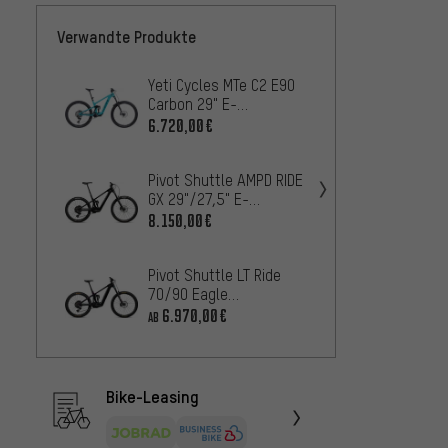
Verwandte Produkte
Yeti Cycles MTe C2 E90
Santa 
Carbon 29" E-
Deore 
Mountainbike
Mount
6.720,00€
3.610
Pivot Shuttle AMPD RIDE
Specia
GX 29"/27,5" E-
4 Evo 
Mountainbike
29"/27
8.150,00€
9.240
Mount
Pivot Shuttle LT Ride
ROTWIL
70/90 Eagle
29"/27
Transmission E-
Mount
6.970,00€
8.400
AB
Mountainbike
Bike-Leasing