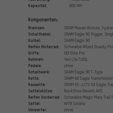
Kapazität:
800 Wh
Komponenten:
Bremsen:
SRAM Maven Bronze, hydrau
Schalthebel:
SRAM Eagle 90 Trigger, Singl
Kurbel:
SRAM Eagle 90
Reifen Hinterrad:
Schwalbe Albert Gravity Pro 
Griffe:
ODI Elite Pro
Rahmen:
Yeti LTe TURQ
Pedale:
ohne
Schaltwerk:
SRAM Eagle 90 T-Type
Kette:
SRAM GX Eagle Transmissio
Kassette:
SRAM XS-1275 GX Eagle Tra
Sattelstütze:
RockShox Reverb AXS
Reifen Vorderrad:
Schwalbe Magic Mary Trail Pr
Sattel:
WTB Solano
Umwerfer:
ohne