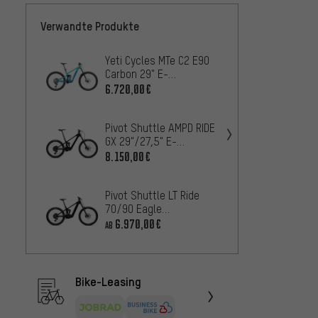
Verwandte Produkte
Yeti Cycles MTe C2 E90
Santa 
Carbon 29" E-
Deore 
Mountainbike
Mount
6.720,00€
3.610
Pivot Shuttle AMPD RIDE
Specia
GX 29"/27,5" E-
4 Evo 
Mountainbike
29"/27
8.150,00€
9.240
Mount
Pivot Shuttle LT Ride
ROTWIL
70/90 Eagle
29"/27
Transmission E-
Mount
6.970,00€
8.400
AB
Mountainbike
Bike-Leasing