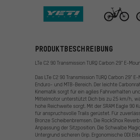
Yeti Cycles
PRODUKTBESCHREIBUNG
LTe C2 90 Transmission TURQ Carbon 29" E-Moun
Das LTe C2 90 Transmission TURQ Carbon 29" E-Mo
Enduro- und MTB-Bereich. Der leichte Carbonrah
Kinematik sorgt für ein agiles Fahrverhalten u
Mittelmotor unterstützt Dich bis zu 25 km/h, w
hohe Reichweite sorgt. Mit der SRAM Eagle 90 K
für anspruchsvolle Trails gerüstet. Für zuverl
Bronze Scheibenbremsen. Die RockShox Reverb A
Anpassung der Sitzposition. Die Schwalbe Magic 
Untergrund sicheren Grip. Ergonomische ODI Elit