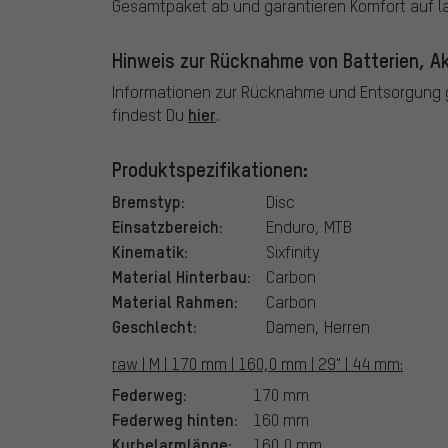
Gesamtpaket ab und garantieren Komfort auf l
Hinweis zur Rücknahme von Batterien, Ak
Informationen zur Rücknahme und Entsorgung g
hier
findest Du
.
Produktspezifikationen:
Bremstyp:
Disc
Einsatzbereich:
Enduro, MTB
Kinematik:
Sixfinity
Material Hinterbau:
Carbon
Material Rahmen:
Carbon
Geschlecht:
Damen, Herren
raw | M | 170 mm | 160,0 mm | 29" | 44 mm:
Federweg:
170 mm
Federweg hinten:
160 mm
Kurbelarmlänge:
160,0 mm