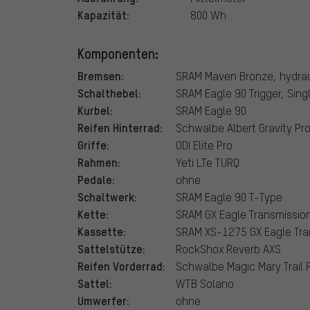
Kapazität:
800 Wh
Komponenten:
Bremsen:
SRAM Maven Bronze, hydrau
Schalthebel:
SRAM Eagle 90 Trigger, Singl
Kurbel:
SRAM Eagle 90
Reifen Hinterrad:
Schwalbe Albert Gravity Pro 
Griffe:
ODI Elite Pro
Rahmen:
Yeti LTe TURQ
Pedale:
ohne
Schaltwerk:
SRAM Eagle 90 T-Type
Kette:
SRAM GX Eagle Transmissio
Kassette:
SRAM XS-1275 GX Eagle Tra
Sattelstütze:
RockShox Reverb AXS
Reifen Vorderrad:
Schwalbe Magic Mary Trail Pr
Sattel:
WTB Solano
Umwerfer:
ohne