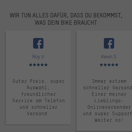
WIR TUN ALLES DAFÜR, DASS DU BEKOMMST,
WAS DEIN BIKE BRAUCHT
facebook
Roy V.
Kevin S.
Bewertungen: 5 von 5
Bewertungen: 5 von 5
Guter Preis, super
Immer extrem
Auswahl,
schneller Versan
freundlicher
Einer meiner
Service am Telefon
Lieblings-
und schneller
Onlineversender
Versand.
und super Suppor
Weiter so!