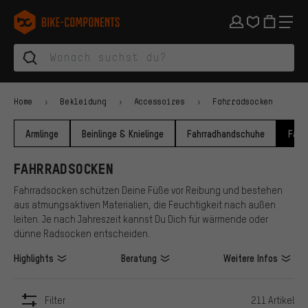
Zur Hauptnavigation springen
Zur Kategorienavigation springen
Zum Inhalt springen
Zu Marken und Newsletter springen
Zur Fußzeile springen
bike-components.de Startseite
Home
Bekleidung
Accessoires
Fahrradsocken
Armlinge
Beinlinge & Knielinge
Fahrradhandschuhe
Fahr
FAHRRADSOCKEN
Fahrradsocken schützen Deine Füße vor Reibung und bestehen
aus atmungsaktiven Materialien, die Feuchtigkeit nach außen
leiten. Je nach Jahreszeit kannst Du Dich für wärmende oder
dünne Radsocken entscheiden.
Highlights
Beratung
Weitere Infos
Filter
211 Artikel