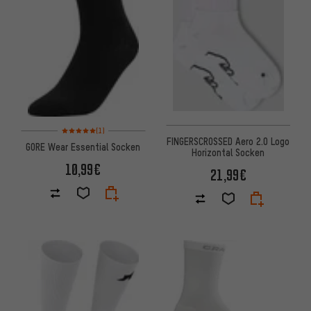
Bewertungen: 5 von 5 basierend auf 1 Bewertungen
(1)
FINGERSCROSSED Aero 2.0 Logo
GORE Wear Essential Socken
Horizontal Socken
10,99€
21,99€