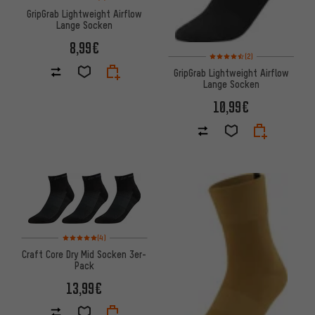
GripGrab Lightweight Airflow
Lange Socken
8,99€
Bewertungen: 4,5 von 5 basi
(2)
GripGrab Lightweight Airflow
Lange Socken
10,99€
Bewertungen: 5 von 5 basierend auf 4 Bewertungen
(4)
Craft Core Dry Mid Socken 3er-
Pack
13,99€