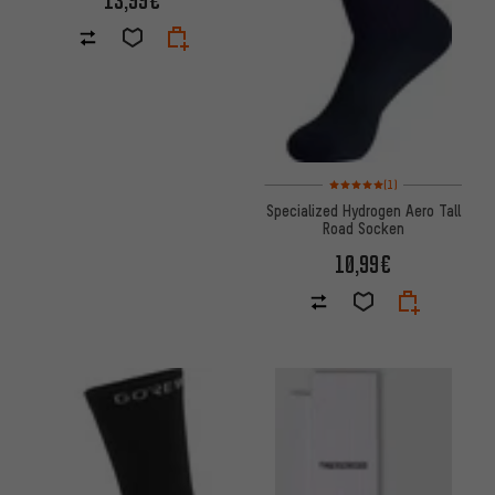
13,99€
Bewertungen: 5 von 5 basier
(1)
Specialized Hydrogen Aero Tall
Road Socken
10,99€