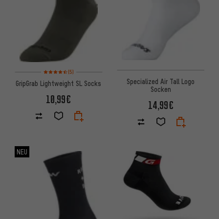
Bewertungen: 4,5 von 5 basierend auf 5 Bewertungen
(5)
Specialized Air Tall Logo
GripGrab Lightweight SL Socks
Socken
10,99€
14,99€
NEU