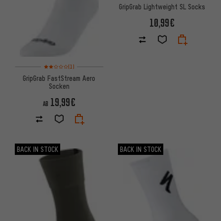
GripGrab Lightweight SL Socks
10,99€
Bewertungen: 2 von 5 basierend auf 1 Bewertungen
(1)
GripGrab FastStream Aero
Socken
19,99€
AB
BACK IN STOCK
BACK IN STOCK