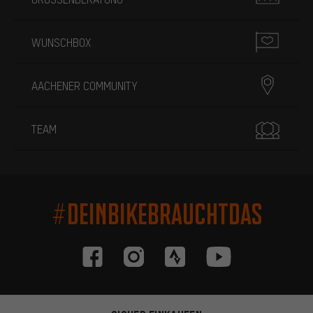
WUNSCHBOX
AACHENER COMMUNITY
TEAM
#DEINBIKEBRAUCHTDAS
Passendere Angebote
Du bekommst, statt zufälliger Werbung, genauer passende
Angebote von uns. Diese Cookies helfen uns, Deine Interessen
besser zu erkennen und Dir relevante Produkte und Tipps zu