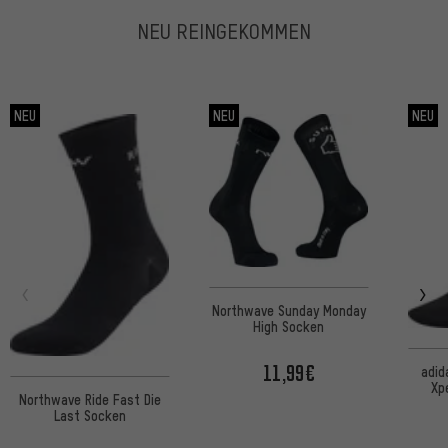
NEU REINGEKOMMEN
NEU
NEU
NEU
Northwave Sunday Monday
High Socken
11,99€
adid
Xp
Northwave Ride Fast Die
Last Socken