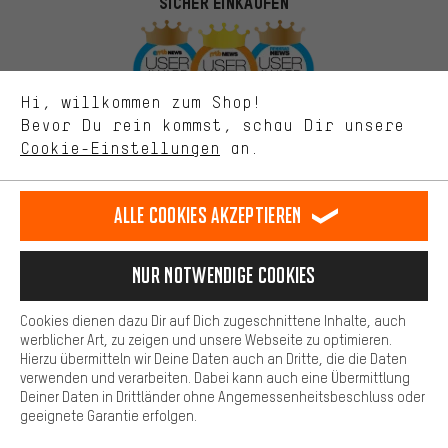
SICHER EINKAUFEN
zeigen.
Bessere Leistung
Uns interessiert, was Du in unserem Shop suchst und brauchst.
Mit Leistungs-Cookies nimmst Du mit Deinem Shopping-Verhalten
Hi, willkommen zum Shop!
selbst Einfluss auf die Verbesserung unserer Webseite und
Bevor Du rein kommst, schau Dir unsere
unseres Shop-Angebots.
Cookie-Einstellungen
an.
Mehr Komfort
Dein Shopping-Erlebnis wird komfortabler. Mit Komfort-Cookies
stellen wir Verknüpfungen zu Social Media Plattformen her. So
Alle Cookies akzeptieren
SICHER BEZAHLEN
können wir dir weitere nützliche Inhalte und Informationen zur
Verfügung stellen. Zudem hast du die Möglichkeit zusätzliche
Services zu nutzen, die es dir erleichtern die richtigen Produkte zu
Nur Notwendige Cookies
finden. Beispielsweise bieten wir eine Chat-Funktion an, damit
Fragen schnell und unkompliziert beantwortet werden können.
Cookies dienen dazu Dir auf Dich zugeschnittene Inhalte, auch
Basis
werblicher Art, zu zeigen und unsere Webseite zu optimieren.
Hierzu übermitteln wir Deine Daten auch an Dritte, die die Daten
Basis-Cookies gewährleisten, dass Du unsere Webseite
verwenden und verarbeiten. Dabei kann auch eine Übermittlung
grundsätzlich nutzen kannst.
Deiner Daten in Drittländer ohne Angemessenheitsbeschluss oder
geeignete Garantie erfolgen.