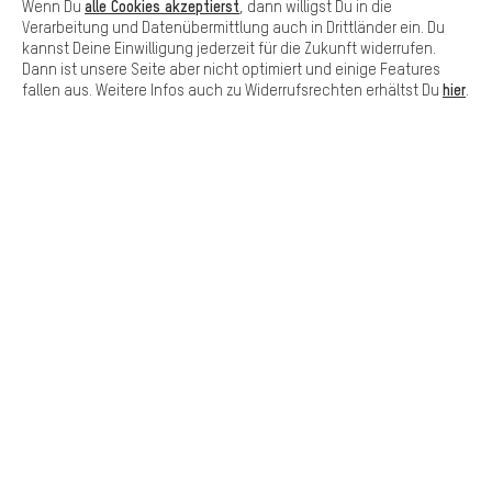
alle Cookies akzeptierst
SCHNELL ERHALTEN
Wenn Du
, dann willigst Du in die
Verarbeitung und Datenübermittlung auch in Drittländer ein. Du
kannst Deine Einwilligung jederzeit für die Zukunft widerrufen.
Dann ist unsere Seite aber nicht optimiert und einige Features
hier
fallen aus. Weitere Infos auch zu Widerrufsrechten erhältst Du
.
Lass Dich beraten
Terminbuchung
Kontaktformular
Unsere Datenschutzerklärung
Sprache"
DE
EN
ES
FR
Deutsch
english
español
français
VERTRAG WIDERRUFEN
Aachener Community
Affiliateprogramm