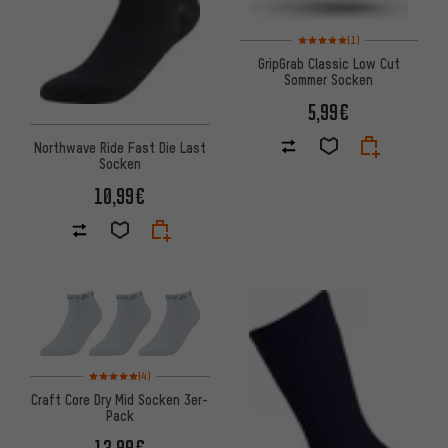
Bewertungen: 5 von 5 basier
(1)
GripGrab Classic Low Cut
Sommer Socken
5,99€
Northwave Ride Fast Die Last
Socken
10,99€
Bewertungen: 5 von 5 basierend auf 4 Bewertungen
(4)
Craft Core Dry Mid Socken 3er-
Pack