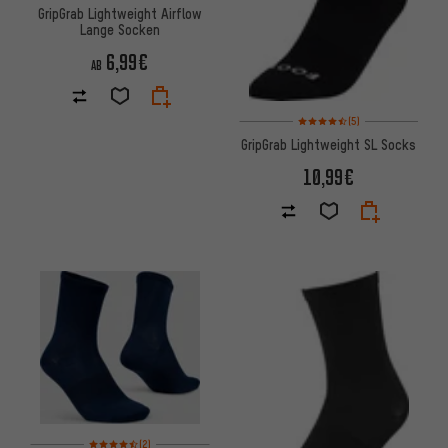
GripGrab Lightweight Airflow
Lange Socken
6,99€
AB
Bewertungen: 4,5 von 5 basi
(5)
GripGrab Lightweight SL Socks
10,99€
Bewertungen: 4,5 von 5 basierend auf 2 Bewertungen
(2)