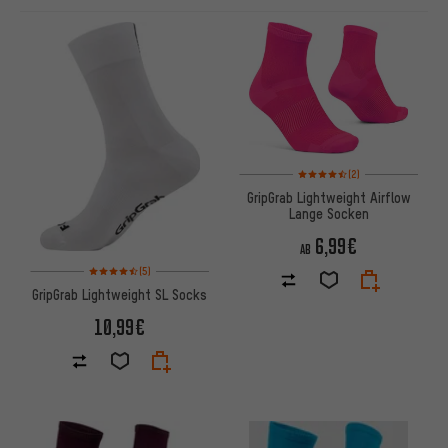
ARTIKEL
Bewertungen: 4,5 von 5 basi
(2)
GripGrab Lightweight Airflow
Lange Socken
6,99€
AB
Bewertungen: 4,5 von 5 basierend auf 5 Bewertungen
(5)
GripGrab Lightweight SL Socks
10,99€