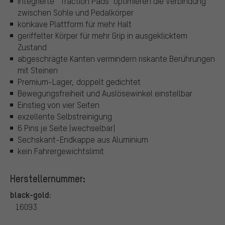
integrierte " Traction Pads" optimieren die Verbindung
zwischen Sohle und Pedalkörper
konkave Plattform für mehr Halt
geriffelter Körper für mehr Grip in ausgeklicktem
Zustand
abgeschrägte Kanten vermindern riskante Berührungen
mit Steinen
Premium-Lager, doppelt gedichtet
Bewegungsfreiheit und Auslösewinkel einstellbar
Einstieg von vier Seiten
exzellente Selbstreinigung
6 Pins je Seite (wechselbar)
Sechskant-Endkappe aus Aluminium
kein Fahrergewichtslimit
Herstellernummer:
black-gold:
16093