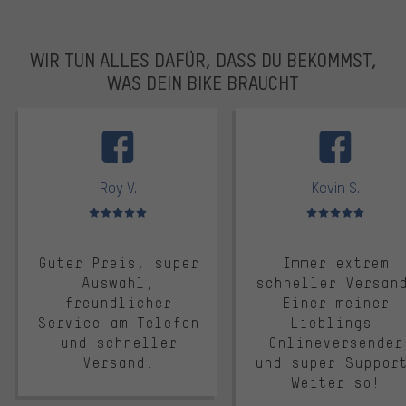
WIR TUN ALLES DAFÜR, DASS DU BEKOMMST,
WAS DEIN BIKE BRAUCHT
facebook
Roy V.
Kevin S.
Bewertungen: 5 von 5
Bewertungen: 5 von 5
Guter Preis, super
Immer extrem
Auswahl,
schneller Versan
freundlicher
Einer meiner
Service am Telefon
Lieblings-
und schneller
Onlineversender
Versand.
und super Suppor
Weiter so!