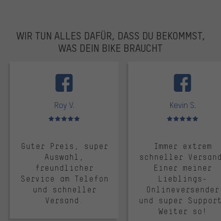
WIR TUN ALLES DAFÜR, DASS DU BEKOMMST,
WAS DEIN BIKE BRAUCHT
facebook
Roy V.
Kevin S.
Bewertungen: 5 von 5
Bewertungen: 5 von 5
Guter Preis, super
Immer extrem
Auswahl,
schneller Versan
freundlicher
Einer meiner
Service am Telefon
Lieblings-
und schneller
Onlineversender
Versand.
und super Suppor
Weiter so!