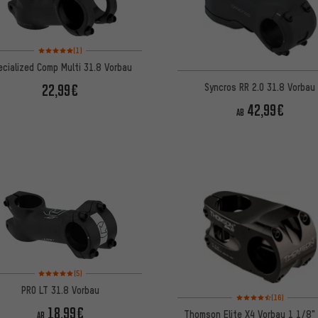
Bewertungen: 5 von 5 basierend auf 1 Bewertungen
(1)
ecialized Comp Multi 31.8 Vorbau
Syncros RR 2.0 31.8 Vorbau
22,99€
42,99€
AB
Bewertungen: 5 von 5 basierend auf 5 Bewertungen
(5)
PRO LT 31.8 Vorbau
Bewertungen: 4,5 von 
(16)
18,99€
Thomson Elite X4 Vorbau 1 1/8"
AB