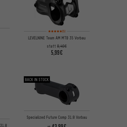
Bewertungen: 5 von 5 basierend auf 5 Bewertungen
(5)
LEVELNINE Team AM MTB 35 Vorbau
statt
8,40€
5,99€
BACK IN STOCK
Specialized Future Comp 31.8 Vorbau
5 basierend auf 16 Bewertungen
43,99€
 31.8