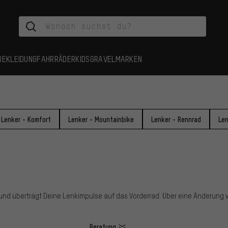
BEKLEIDUNG
FAHRRÄDER
KIDS
GRAVEL
MARKEN
Lenker - Komfort
Lenker - Mountainbike
Lenker - Rennrad
Le
und überträgt Deine Lenkimpulse auf das Vorderrad. Über eine Änderung 
Beratung