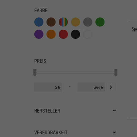
FARBE
Sp
PREIS
-
€
€
HERSTELLER
3min19sec
(2)
3T
(2)
VERFÜGBARKEIT