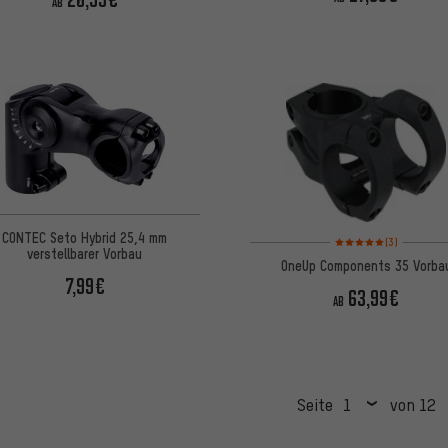
AB
CONTEC Seto Hybrid 25,4 mm
Bewertungen: 5 von 5
(3)
verstellbarer Vorbau
OneUp Components 35 Vorba
7,99€
63,99€
AB
Seite
von 12