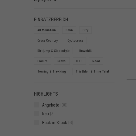
FILTER
ARTIKE
EINSATZBEREICH
All Mountain
Bahn
City
Cross Country
Cyclocross
Dirtjump & Slopestyle
Downhill
Enduro
Gravel
MTB
Road
Touring & Trekking
Triathlon & Time Trial
HIGHLIGHTS
Angebote
(90)
Neu
(3)
Back in Stock
(6)