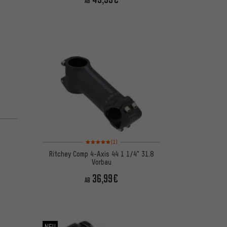
AB
Bewertungen: 5 von 5 basierend auf 1 Bewertungen
(1)
Ritchey Comp 4-Axis 44 1 1/4" 31.8
Vorbau
36,99€
AB
NEU