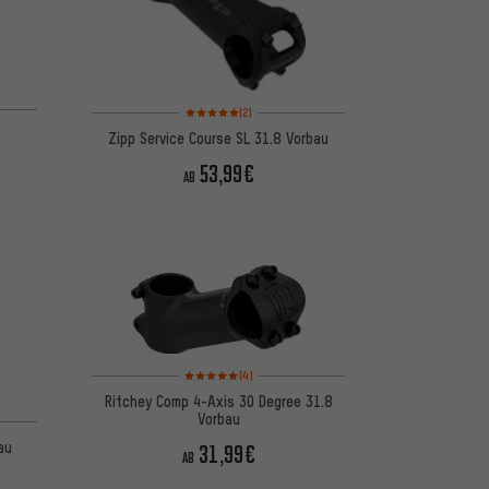
5 basierend auf 13 Bewertungen
Bewertungen: 5 von 5 basierend auf 2 Bewertungen
(2)
Zipp Service Course SL 31.8 Vorbau
53,99€
AB
Bewertungen: 5 von 5 basierend auf 4 Bewertungen
(4)
Ritchey Comp 4-Axis 30 Degree 31.8
 5 basierend auf 7 Bewertungen
Vorbau
au
31,99€
AB