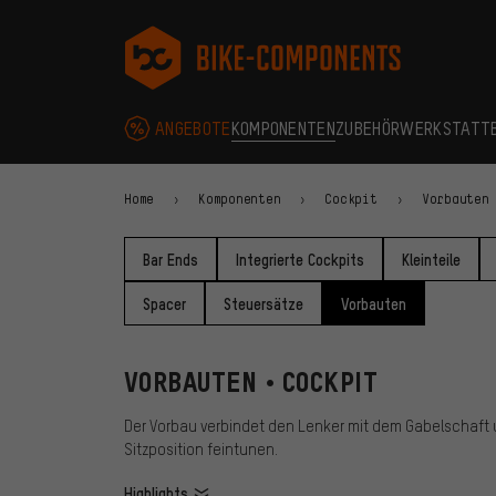
Zur Hauptnavigation springen
Zur Kategorienavigation springen
Zum Inhalt springen
Zu Marken und Newsletter springen
Zur Fußzeile springen
bike-components.de Startseite
ANGEBOTE
KOMPONENTEN
ZUBEHÖR
WERKSTATT
Home
Komponenten
Cockpit
Vorbauten
Bar Ends
Integrierte Cockpits
Kleinteile
Spacer
Steuersätze
Vorbauten
VORBAUTEN • COCKPIT
Der Vorbau verbindet den Lenker mit dem Gabelschaft 
Sitzposition feintunen.
Highlights