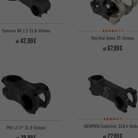
Bewertungen: 4,5 von 
Syncros RR 1.5 31.8 Vorbau
(13)
Renthal Apex 35 Vorbau
42,99€
AB
67,99€
AB
Bewertungen: 4,5 von
(7)
NEWMEN Evolution 318.4 Vorb
PRO LT 0° 31.8 Vorbau
27,99€
20,99€
AB