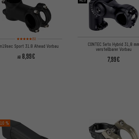
Bewertungen: 5 von 5 basierend auf 5 Bewertungen
(5)
CONTEC Seto Hybrid 31,8 m
n19sec Sport 31.8 Ahead Vorbau
verstellbarer Vorbau
8,99€
AB
7,99€
10 %