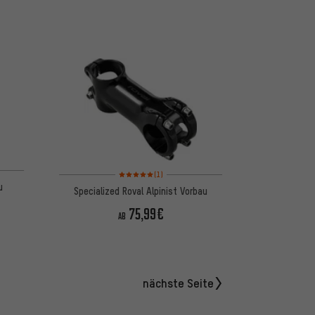
 basierend auf 3 Bewertungen
Bewertungen: 5 von 5 basierend auf 1 Bewertungen
(1)
u
Specialized Roval Alpinist Vorbau
75,99€
AB
nächste Seite