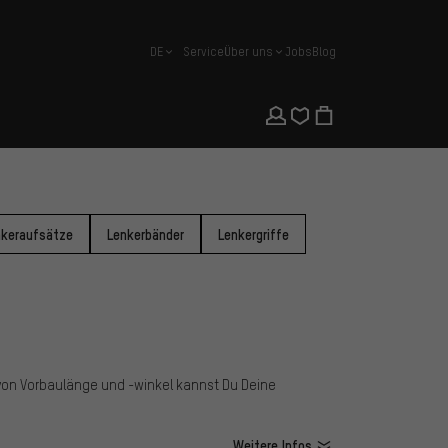
DE
Service
Über uns
Jobs
Blog
Deutsch
nkeraufsätze
Lenkerbänder
Lenkergriffe
von Vorbaulänge und -winkel kannst Du Deine
Weitere Infos