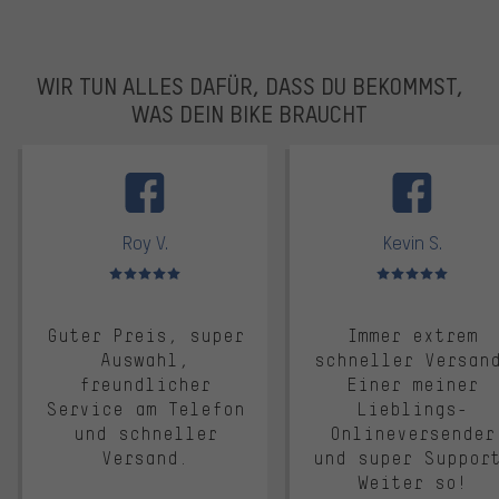
WIR TUN ALLES DAFÜR, DASS DU BEKOMMST,
WAS DEIN BIKE BRAUCHT
facebook
Roy V.
Kevin S.
Bewertungen: 5 von 5
Bewertungen: 5 von 5
Guter Preis, super
Immer extrem
Auswahl,
schneller Versan
freundlicher
Einer meiner
Service am Telefon
Lieblings-
und schneller
Onlineversender
Versand.
und super Suppor
Weiter so!