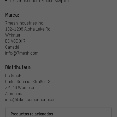
1 x Chubasquero 7mesh Skypilot
Marca:
7mesh Industries Inc.
102-1208 Alpha Lake Rd
Whistler
BC V8E 0H7
Canadá
info@7mesh.com
Distributeur:
bc GmbH
Carlo-Schmid-Straße 12
52146 Würselen
Alemania
info@bike-components.de
Productos relacionados