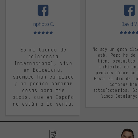
facebook
Inphoto C.
David V.
Valoración media: 5 de 5
Valoración m
Es mi tienda de
No soy un gran cli
web. Pero he de
referencia
tiene productos 
Internacional, vivo
difíciles de en
en Barcelona,
precios súper co
siempre han cumplido
Hasta el día de ho
y he podido comprar
compras han
cosas para mis
satisfactorios. G
Visca Cataluny
bicis, que en España
no están a la venta.