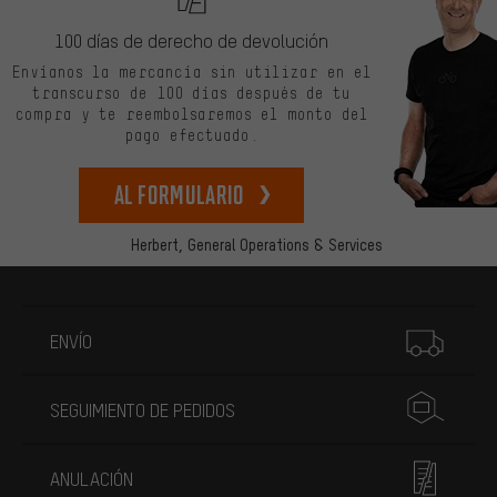
100 días de derecho de devolución
Envíanos la mercancía sin utilizar en el
transcurso de 100 días después de tu
compra y te reembolsaremos el monto del
pago efectuado.
Al formulario
Herbert,
General Operations & Services
Más información
ENVÍO
SEGUIMIENTO DE PEDIDOS
ANULACIÓN