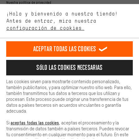
Nuestra política de privacidad
Estamos interesados en lo que buscas y necesitas en nuestra
Idioma"
¡Hola y bienvenido a nuestra tienda!
tienda. Con las cookies de rendimiento, puedes influir en la mejora
de nuestro sitio web y nuestra oferta de la tienda con tu
Antes de entrar, mira nuestra
ES
EN
DE
FR
comportamiento de compra.
español
english
Deutsch
français
configuración de cookies.
Más confort
Haga que su experiencia de compra sea más cómoda. Con las
RESCINDIR EL CONTRATO
Comunidad de Aquisgrán
Programa de afiliados
Aceptar todas las cookies
cookies de comodidad, creamos enlaces a plataformas de redes
sociales. Esto nos permite proporcionarle más contenido e
Aviso Legal
Protección de datos
Condiciones Generales
información útiles. Además, tiene la opción de utilizar servicios
Sólo las cookies necesarias
adicionales que le ayudarán a encontrar los productos adecuados.
Plataforma de reportes
Reciclaje de baterias
Por ejemplo, ofrecemos una función de chat para responder a las
preguntas de forma rápida y sencilla.
Las cookies sirven para mostrarte contenido personalizado,
Configuración de las cookies
Ajusta el contraste
también publicitarios, y para optimizar nuestro sitio web. Para ello,
Básica
también transmitimos tus datos a terceros que los utilizan y
Todos los precios indicados son en euros e sin MwSt, más
Las cookies básicas aseguran que puedas usar nuestro sitio web.
procesan. Este proceso puede originar una transferencia de tus
gastos de envío
Estados Unidos
a
.
datos a países terceros sin acuerdos vinculantes o garantía
adecuada.
aceptas todas las cookies
Si
, aceptas el procesamiento y la
transmisión de datos también a países terceros. Puedes revocar
tu consentimiento en cualquier momento para el futuro. En este