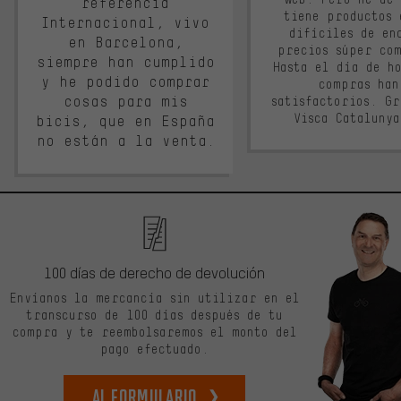
referencia
tiene productos 
Internacional, vivo
difíciles de en
en Barcelona,
precios súper co
siempre han cumplido
Hasta el día de ho
y he podido comprar
compras han
cosas para mis
satisfactorios. G
Visca Cataluny
bicis, que en España
no están a la venta.
100 días de derecho de devolución
Envíanos la mercancía sin utilizar en el
transcurso de 100 días después de tu
compra y te reembolsaremos el monto del
pago efectuado.
Al formulario