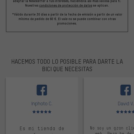
adaptar la Newsletter a tus intereses, haciéndola así más valiosa para ti.
Nuestras
condiciones de protección de datos
se aplican.
*Válido durante 30 días a partir de la fecha de emisión a partir de un valor
mínimo de pedido de 60 €. El vale no se puede combinar con otras
promociones.
HACEMOS TODO LO POSIBLE PARA DARTE LA
BICI QUE NECESITAS
facebook
Inphoto C.
David V.
Valoración media: 5 de 5
Valoración m
Es mi tienda de
No soy un gran cli
web. Pero he de