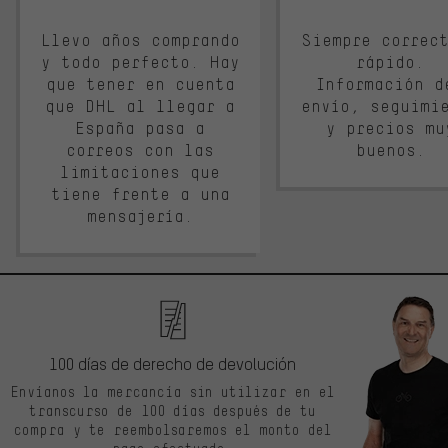
Llevo años comprando
Siempre correc
y todo perfecto. Hay
rápido.
que tener en cuenta
Información d
que DHL al llegar a
envío, seguimi
España pasa a
y precios mu
correos con las
buenos.
limitaciones que
tiene frente a una
mensajería.
100 días de derecho de devolución
Envíanos la mercancía sin utilizar en el
transcurso de 100 días después de tu
compra y te reembolsaremos el monto del