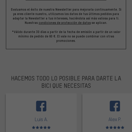
Evaluamos el éxito de nuestra Newsletter para mejorarla continuamente. Si
ya eres cliente nuestro, utilizamos los datos de tus últimos pedidos para
adaptar la Newsletter a tus intereses, haciéndola así más valiosa para ti.
Nuestras
condiciones de protección de datos
se aplican.
*Válido durante 30 días a partir de la fecha de emisión a partir de un valor
mínimo de pedido de 60 €. El vale no se puede combinar con otras
promociones.
HACEMOS TODO LO POSIBLE PARA DARTE LA
BICI QUE NECESITAS
facebook
Luis A.
Alex P.
Valoración media: 5 de 5
Valoración media: 