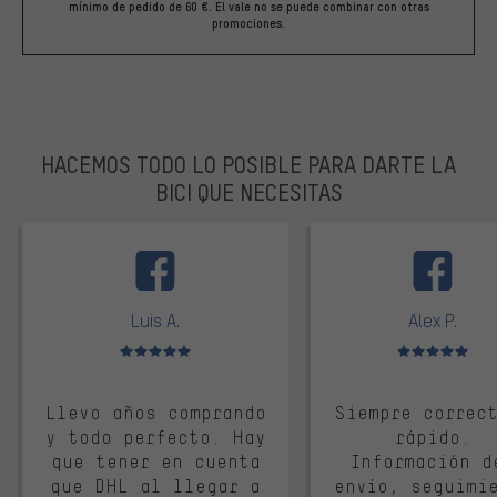
mínimo de pedido de 60 €. El vale no se puede combinar con otras
promociones.
HACEMOS TODO LO POSIBLE PARA DARTE LA
BICI QUE NECESITAS
facebook
Luis A.
Alex P.
Valoración media: 5 de 5
Valoración media: 
Llevo años comprando
Siempre correc
y todo perfecto. Hay
rápido.
que tener en cuenta
Información d
que DHL al llegar a
envío, seguimi