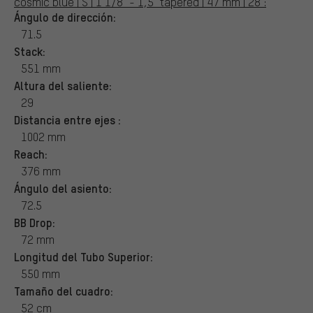
cosmic blue | S | 1 1/8" - 1,5" tapered | 47 mm | 28":
Ángulo de dirección:
71.5
Stack:
551 mm
Altura del saliente:
29
Distancia entre ejes :
1002 mm
Reach:
376 mm
Ángulo del asiento:
72.5
BB Drop:
72 mm
Longitud del Tubo Superior:
550 mm
Tamaño del cuadro:
52 cm