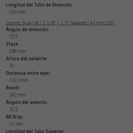
Longitud del Tubo de Dirección:
150 mm
cosmic blue | XL | 1 1/8" - 1,5" tapered | 47 mm | 28":
Ángulo de dirección:
72.5
Stack:
596 mm
Altura del saliente:
32
Distancia entre ejes :
1023 mm
Reach:
392 mm
Ángulo del asiento:
72.5
BB Drop:
71 mm
Longitud del Tubo Superior: