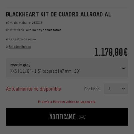
BLACKHEART KIT DE CUADRO ALLROAD AL
núm. de artículo:
213323
Aún no hay comentarios
más
gastos de envío
a
Estados Unidos
1.170,00€
mystic grey
XXS | 1 1/8" - 1,5" tapered | 47 mm | 28"
actualmente no disponible
Cantidad:
1
El envío a Estados Unidos no es posible.
Notifícame