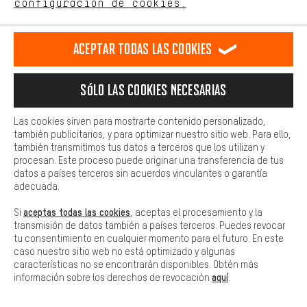
configuración de cookies.
Longitud del Tubo de Dirección:
Más confort
120 mm
Haga que su experiencia de compra sea más cómoda. Con las
Longitud del Tubo Superior:
Aceptar todas las cookies
cookies de comodidad, creamos enlaces a plataformas de redes
550 mm
sociales. Esto nos permite proporcionarle más contenido e
Tamaño del cuadro:
información útiles. Además, tiene la opción de utilizar servicios
Sólo las cookies necesarias
adicionales que le ayudarán a encontrar los productos adecuados.
52 cm
Por ejemplo, ofrecemos una función de chat para responder a las
Altura Recomendada del Ciclista:
preguntas de forma rápida y sencilla.
Las cookies sirven para mostrarte contenido personalizado,
168 - 173 cm
también publicitarios, y para optimizar nuestro sitio web. Para ello,
Básica
también transmitimos tus datos a terceros que los utilizan y
mystic grey | L | 1 1/8" - 1,5" tapered | 47 mm | 28":
Las cookies básicas aseguran que puedas usar nuestro sitio web.
procesan. Este proceso puede originar una transferencia de tus
Ángulo de dirección:
datos a países terceros sin acuerdos vinculantes o garantía
72
adecuada.
Stack:
aceptas todas las cookies
Si
, aceptas el procesamiento y la
580 mm
transmisión de datos también a países terceros. Puedes revocar
Altura del saliente:
tu consentimiento en cualquier momento para el futuro. En este
caso nuestro sitio web no está optimizado y algunas
31
características no se encontrarán disponibles. Obtén más
Distancia entre ejes :
aquí
información sobre los derechos de revocación
.
1018 mm
Reach: