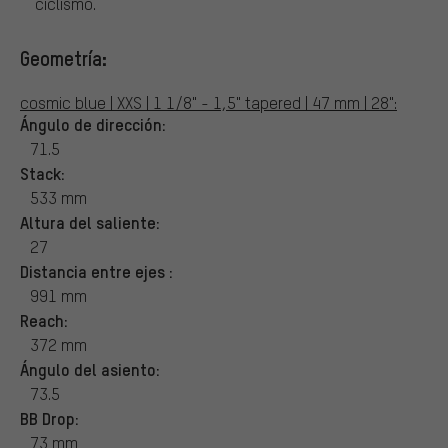
ciclismo.
Geometría:
cosmic blue | XXS | 1 1/8" - 1,5" tapered | 47 mm | 28":
Ángulo de dirección:
71.5
Stack:
533 mm
Altura del saliente:
27
Distancia entre ejes :
991 mm
Reach:
372 mm
Ángulo del asiento:
73.5
BB Drop:
73 mm