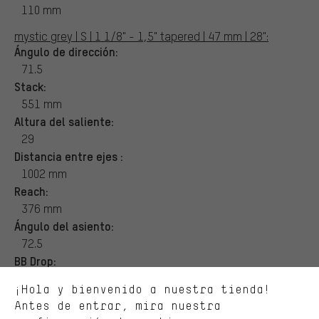
110 mm
mystic grey | S | 1 1/8" - 1,5" tapered | 47 mm | 28":
Ángulo de dirección:
71.5
Stack:
551 mm
Altura del saliente:
29
Distancia entre ejes :
Ofertas adecuadas
1002 mm
Reach:
En lugar de publicidad al azar, obtendrás ofertas adecuadas para
ti. Las cookies de marketing nos ayudan a identificar tus
376 mm
intereses con nuestros socios publicitarios y a mostrarte ofertas
Ángulo del asiento:
y consejos relevantes.
72.5
Mejor rendimiento
BB Drop:
Estamos interesados en lo que buscas y necesitas en nuestra
72 mm
¡Hola y bienvenido a nuestra tienda!
tienda. Con las cookies de rendimiento, puedes influir en la mejora
Longitud del Tubo del Asiento:
de nuestro sitio web y nuestra oferta de la tienda con tu
Antes de entrar, mira nuestra
520 mm
comportamiento de compra.