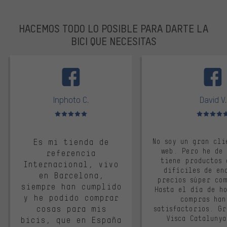
HACEMOS TODO LO POSIBLE PARA DARTE LA
BICI QUE NECESITAS
facebook
Inphoto C.
David V.
Valoración media: 5 de 5
Valoración m
Es mi tienda de
No soy un gran cli
web. Pero he de
referencia
tiene productos 
Internacional, vivo
difíciles de en
en Barcelona,
precios súper co
siempre han cumplido
Hasta el día de ho
y he podido comprar
compras han
cosas para mis
satisfactorios. G
Visca Cataluny
bicis, que en España