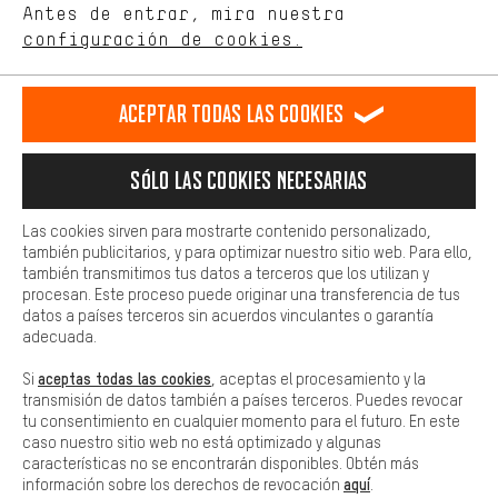
de nuestro sitio web y nuestra oferta de la tienda con tu
Antes de entrar, mira nuestra
comportamiento de compra.
configuración de cookies.
Llamada Programada
Más confort
Formulario de contacto
Haga que su experiencia de compra sea más cómoda. Con las
Aceptar todas las cookies
cookies de comodidad, creamos enlaces a plataformas de redes
sociales. Esto nos permite proporcionarle más contenido e
Nuestra política de privacidad
información útiles. Además, tiene la opción de utilizar servicios
Idioma"
Sólo las cookies necesarias
adicionales que le ayudarán a encontrar los productos adecuados.
Por ejemplo, ofrecemos una función de chat para responder a las
ES
EN
DE
FR
preguntas de forma rápida y sencilla.
español
english
Deutsch
français
Las cookies sirven para mostrarte contenido personalizado,
también publicitarios, y para optimizar nuestro sitio web. Para ello,
Básica
también transmitimos tus datos a terceros que los utilizan y
Las cookies básicas aseguran que puedas usar nuestro sitio web.
procesan. Este proceso puede originar una transferencia de tus
RESCINDIR EL CONTRATO
Comunidad de Aquisgrán
Programa de afiliados
datos a países terceros sin acuerdos vinculantes o garantía
adecuada.
Aviso Legal
Protección de datos
Condiciones Generales
aceptas todas las cookies
Si
, aceptas el procesamiento y la
Plataforma de reportes
Reciclaje de baterias
transmisión de datos también a países terceros. Puedes revocar
tu consentimiento en cualquier momento para el futuro. En este
Configuración de las cookies
Ajusta el contraste
caso nuestro sitio web no está optimizado y algunas
características no se encontrarán disponibles. Obtén más
Todos los precios indicados son en euros e sin MwSt, más
aquí
información sobre los derechos de revocación
.
gastos de envío
Estados Unidos
a
.