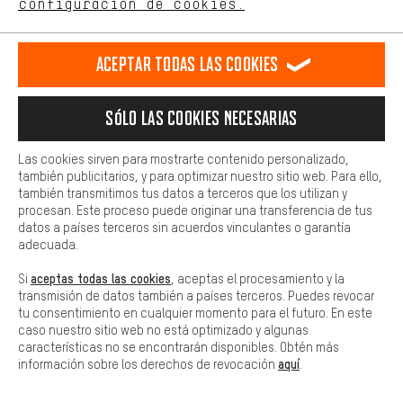
configuración de cookies.
273 mm
Más confort
Ángulo de dirección:
Haga que su experiencia de compra sea más cómoda. Con las
Aceptar todas las cookies
73
cookies de comodidad, creamos enlaces a plataformas de redes
Stack:
sociales. Esto nos permite proporcionarle más contenido e
información útiles. Además, tiene la opción de utilizar servicios
560 mm
Sólo las cookies necesarias
adicionales que le ayudarán a encontrar los productos adecuados.
Altura del saliente:
Por ejemplo, ofrecemos una función de chat para responder a las
809 mm
preguntas de forma rápida y sencilla.
Las cookies sirven para mostrarte contenido personalizado,
Distancia entre ejes :
también publicitarios, y para optimizar nuestro sitio web. Para ello,
Básica
también transmitimos tus datos a terceros que los utilizan y
998 mm
Las cookies básicas aseguran que puedas usar nuestro sitio web.
procesan. Este proceso puede originar una transferencia de tus
Reach:
datos a países terceros sin acuerdos vinculantes o garantía
392 mm
adecuada.
Longitud de las vainas:
aceptas todas las cookies
Si
, aceptas el procesamiento y la
415 mm
transmisión de datos también a países terceros. Puedes revocar
Ángulo del asiento:
tu consentimiento en cualquier momento para el futuro. En este
72.9
caso nuestro sitio web no está optimizado y algunas
características no se encontrarán disponibles. Obtén más
BB Drop:
aquí
información sobre los derechos de revocación
.
69 mm
Tamaño del cuadro: