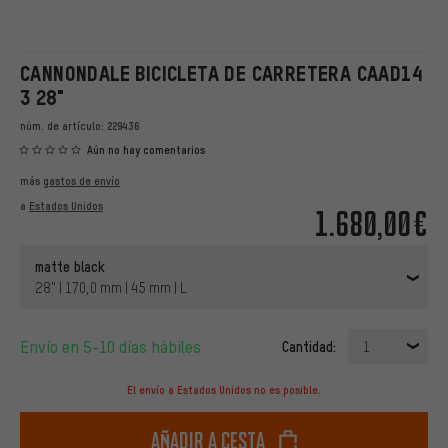
CANNONDALE BICICLETA DE CARRETERA CAAD14
3 28"
núm. de artículo:
229436
Aún no hay comentarios
más
gastos de envío
a
Estados Unidos
1.680,00€
matte black
28" | 170,0 mm | 45 mm | L
Envío en 5-10 días hábiles
Cantidad:
1
El envío a Estados Unidos no es posible.
Añadir a cesta