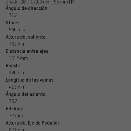
chalk | 28" | 170,0 mm | 55 mm | M:
Ángulo de dirección:
71.2
Stack:
540 mm
Altura del saliente:
785 mm
Distancia entre ejes :
1012 mm
Reach:
386 mm
Longitud de las vainas:
415 mm
Ángulo del asiento:
73.3
BB Drop:
72 mm
Altura del Eje de Pedalier:
271 mm