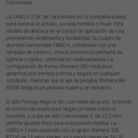
Cannondale
La CAAD14 3 28" de Cannondale es tu compañera ideal
para dominar el asfalto, ya seas hombre o mujer. Este
modelo se destaca en el campo de aplicación de ruta,
prometiendo rendimiento y durabilidad. Su cuadro de
aluminio Cannondale CAAD14, combinado con una
horquilla de carbono, ofrece una mezcla perfecta de
ligereza y rigidez, optimizando cada pedalada. La
configuración de frenos Shimano 105 hidráulicos
garantiza una frenada precisa y segura en cualquier
condición, mientras que el eje de pedalier Shimano BB-
RS500 asegura un pedaleo suave y sin esfuerzo.
El sillín Prologo Nago rs stn, con rieles de acero, te brinda
el confort necesario para largas jornadas sobre la
bicicleta, y la tija de sillín Cannondale 3, de 27,2 mm,
permite ajustes finos para una posición óptima. La
CAAD14 3 está equipada con un grupo Shimano 105
R7100 de 12 velocidades, incluyendo bielas de 34-50