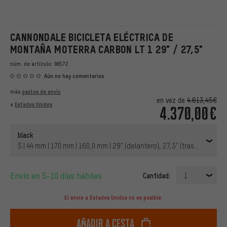
CANNONDALE BICICLETA ELÉCTRICA DE
MONTAÑA MOTERRA CARBON LT 1 29" / 27,5"
núm. de artículo:
96572
Aún no hay comentarios
más
gastos de envío
en vez de
4.613,45€
a
Estados Unidos
4.370,00€
black
S | 44 mm | 170 mm | 160,0 mm | 29" (delantero), 27,5" (trasero)
Envío en 5-10 días hábiles
Cantidad:
1
El envío a Estados Unidos no es posible.
Añadir a cesta