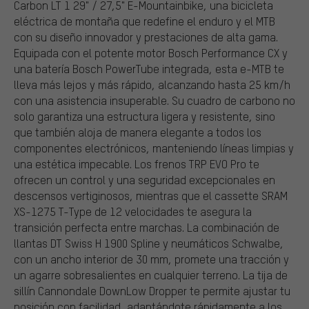
Carbon LT 1 29" / 27,5" E-Mountainbike, una bicicleta
eléctrica de montaña que redefine el enduro y el MTB
con su diseño innovador y prestaciones de alta gama.
Equipada con el potente motor Bosch Performance CX y
una batería Bosch PowerTube integrada, esta e-MTB te
lleva más lejos y más rápido, alcanzando hasta 25 km/h
con una asistencia insuperable. Su cuadro de carbono no
solo garantiza una estructura ligera y resistente, sino
que también aloja de manera elegante a todos los
componentes electrónicos, manteniendo líneas limpias y
una estética impecable. Los frenos TRP EVO Pro te
ofrecen un control y una seguridad excepcionales en
descensos vertiginosos, mientras que el cassette SRAM
XS-1275 T-Type de 12 velocidades te asegura la
transición perfecta entre marchas. La combinación de
llantas DT Swiss H 1900 Spline y neumáticos Schwalbe,
con un ancho interior de 30 mm, promete una tracción y
un agarre sobresalientes en cualquier terreno. La tija de
sillín Cannondale DownLow Dropper te permite ajustar tu
posición con facilidad, adaptándote rápidamente a los