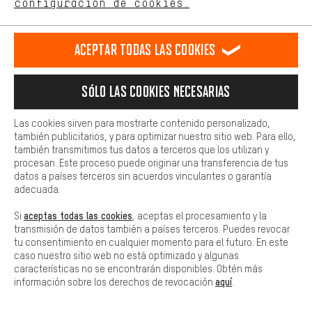
configuración de cookies.
Más confort
Envíanos la mercancía sin utilizar en el
transcurso de 100 días después de tu
Haga que su experiencia de compra sea más cómoda. Con las
compra y te reembolsaremos el monto del
Aceptar todas las cookies
cookies de comodidad, creamos enlaces a plataformas de redes
pago efectuado.
sociales. Esto nos permite proporcionarle más contenido e
información útiles. Además, tiene la opción de utilizar servicios
Sólo las cookies necesarias
Al formulario
adicionales que le ayudarán a encontrar los productos adecuados.
Por ejemplo, ofrecemos una función de chat para responder a las
preguntas de forma rápida y sencilla.
Las cookies sirven para mostrarte contenido personalizado,
Herbert,
General Operations & Services
también publicitarios, y para optimizar nuestro sitio web. Para ello,
Básica
también transmitimos tus datos a terceros que los utilizan y
Las cookies básicas aseguran que puedas usar nuestro sitio web.
procesan. Este proceso puede originar una transferencia de tus
Más información
datos a países terceros sin acuerdos vinculantes o garantía
ENVÍO
adecuada.
aceptas todas las cookies
Si
, aceptas el procesamiento y la
transmisión de datos también a países terceros. Puedes revocar
SEGUIMIENTO DE PEDIDOS
tu consentimiento en cualquier momento para el futuro. En este
caso nuestro sitio web no está optimizado y algunas
características no se encontrarán disponibles. Obtén más
ANULACIÓN
aquí
información sobre los derechos de revocación
.