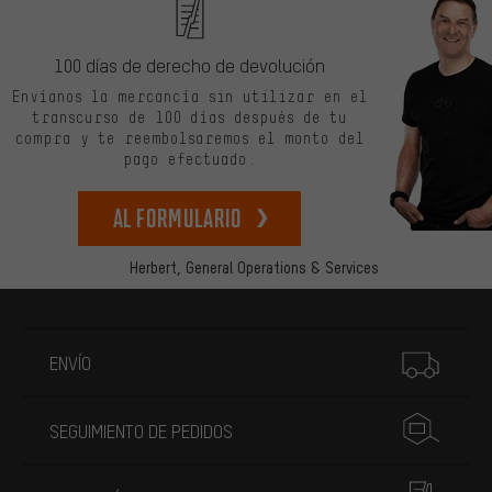
100 días de derecho de devolución
Envíanos la mercancía sin utilizar en el
transcurso de 100 días después de tu
compra y te reembolsaremos el monto del
pago efectuado.
Al formulario
Herbert,
General Operations & Services
Más información
ENVÍO
SEGUIMIENTO DE PEDIDOS