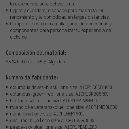
la experiencia pura del ciclismo.
Ligero y duradero, diseñado para maximizar el
rendimiento y la comodidad en largas distancias.
Compatible con una amplia gama de accesorios y
componentes para personalizar tu experiencia de
ciclismo.
Composición del material:
65 % Poliéster, 35 % Algodón
Número de fabricante:
columbus doves-black | one size: A1CP1CODBLK00
columbus-green-red | one size: A1CP1GRBG8R00
heritage-white | one size: A1CP1HRTWHE00
milano bike veterans-blue | one size: A1CP1MIBBLE00
nemo pink | one size: A1CP1NEMPIK00
oval-red-blue | one size: A1CP1OVAR8B00
peace-sky blue | one size: A1CP1PEABLE00