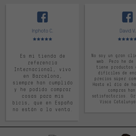
facebook
Inphoto C.
David V.
Valoración media: 5 de 5
Valoración m
Es mi tienda de
No soy un gran cli
web. Pero he de
referencia
tiene productos 
Internacional, vivo
difíciles de en
en Barcelona,
precios súper co
siempre han cumplido
Hasta el día de ho
y he podido comprar
compras han
cosas para mis
satisfactorios. G
Visca Cataluny
bicis, que en España
no están a la venta.