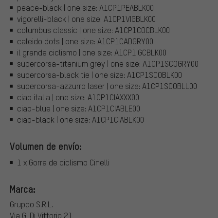
peace-black | one size: A1CP1PEABLK00
vigorelli-black | one size: A1CP1VIGBLK00
columbus classic | one size: A1CP1COCBLK00
caleido dots | one size: A1CP1CADGRY00
il grande ciclismo | one size: A1CP1IGCBLK00
supercorsa-titanium grey | one size: A1CP1SCOGRY00
supercorsa-black tie | one size: A1CP1SCOBLK00
supercorsa-azzurro laser | one size: A1CP1SCOBLL00
ciao italia | one size: A1CP1CIAXXX00
ciao-blue | one size: A1CP1CIABLE00
ciao-black | one size: A1CP1CIABLK00
Volumen de envío:
1 x Gorra de ciclismo Cinelli
Marca:
Gruppo S.R.L.
Via G. Di Vittorio 21