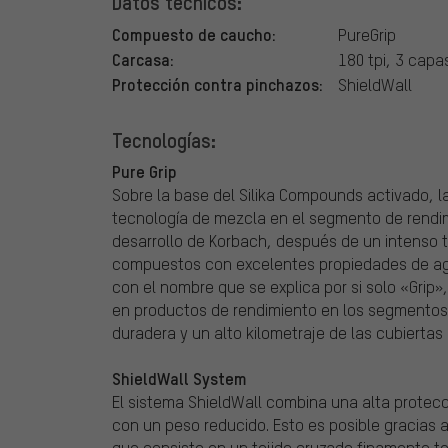
Datos técnicos:
Compuesto de caucho:
PureGrip
Carcasa:
180 tpi, 3 capa
Protección contra pinchazos:
ShieldWall
Tecnologías:
Pure Grip
Sobre la base del Silika Compounds activado, 
tecnología de mezcla en el segmento de rendim
desarrollo de Korbach, después de un intenso t
compuestos con excelentes propiedades de ag
con el nombre que se explica por si solo «Grip», 
en productos de rendimiento en los segmentos 
duradera y un alto kilometraje de las cubiertas 
ShieldWall System
El sistema ShieldWall combina una alta prote
con un peso reducido. Esto es posible gracias 
que consiste en un tejido cruzado finamente teji