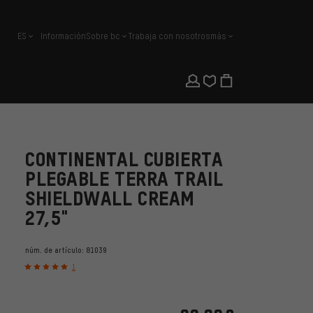
ES
Información
Sobre bc
Trabaja con nosotros
más
español
CONTINENTAL CUBIERTA
PLEGABLE TERRA TRAIL
SHIELDWALL CREAM
27,5"
núm. de artículo:
81039
1