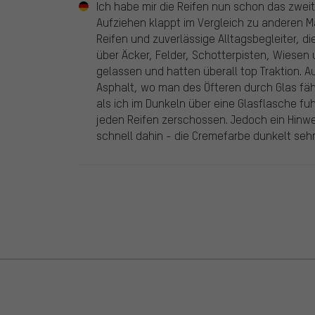
Ich habe mir die Reifen nun schon das zwei
Aufziehen klappt im Vergleich zu anderen Ma
Reifen und zuverlässige Alltagsbegleiter, di
über Äcker, Felder, Schotterpisten, Wiesen
gelassen und hatten überall top Traktion. A
Asphalt, wo man des Öfteren durch Glas fähr
als ich im Dunkeln über eine Glasflasche fu
jeden Reifen zerschossen. Jedoch ein Hinweis
schnell dahin - die Cremefarbe dunkelt seh