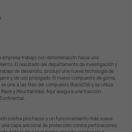
s
la empresa trabajó con determinación hacia una
iento. El resultado del departamento de investigación y
rabajo de desarrollo, produjo una nueva tecnología de
arre y de uso prologado. El nuevo compuesto de goma,
se une a las filas del compuesto BlackChili y se utiliza
Race y Mountainbike. Aquí asegura una tracción
Continental.
cción contra pinchazos y un funcionamiento más suave
a una capa adicional de protección contra perforaciones
do. Esto le da a la cubierta una alta resistencia a