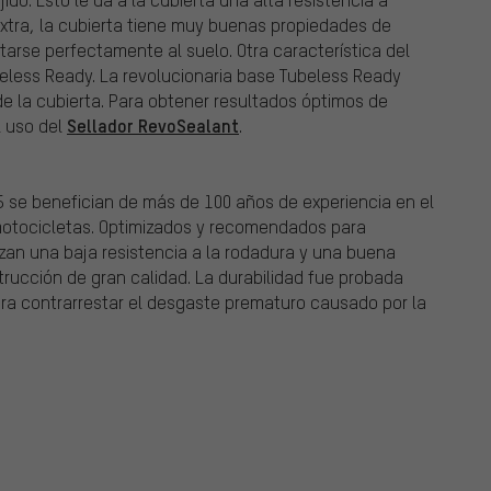
xtra, la cubierta tiene muy buenas propiedades de
tarse perfectamente al suelo. Otra característica del
beless Ready. La revolucionaria base Tubeless Ready
de la cubierta. Para obtener resultados óptimos de
Sellador RevoSealant
l uso del
.
5 se benefician de más de 100 años de experiencia en el
 motocicletas. Optimizados y recomendados para
izan una baja resistencia a la rodadura y una buena
rucción de gran calidad. La durabilidad fue probada
ara contrarrestar el desgaste prematuro causado por la