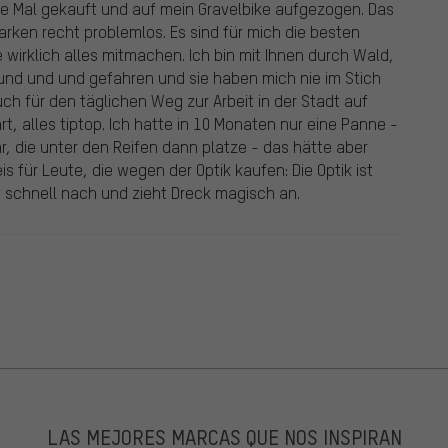
te Mal gekauft und auf mein Gravelbike aufgezogen. Das
rken recht problemlos. Es sind für mich die besten
e wirklich alles mitmachen. Ich bin mit Ihnen durch Wald,
 und und und gefahren und sie haben mich nie im Stich
uch für den täglichen Weg zur Arbeit in der Stadt auf
t, alles tiptop. Ich hatte in 10 Monaten nur eine Panne -
hr, die unter den Reifen dann platze - das hätte aber
 für Leute, die wegen der Optik kaufen: Die Optik ist
r schnell nach und zieht Dreck magisch an.
LAS MEJORES MARCAS QUE NOS INSPIRAN