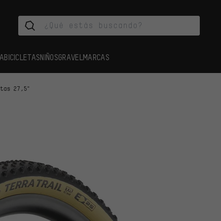
A
BICICLETAS
NIÑOS
GRAVEL
MARCAS
rtas 27,5"