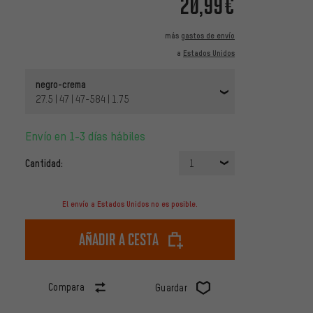
20,99€
más
gastos de envío
a
Estados Unidos
negro-crema
27.5 | 47 | 47-584 | 1.75
Envío en 1-3 días hábiles
Cantidad:
1
El envío a Estados Unidos no es posible.
Añadir a cesta
Compara
Guardar