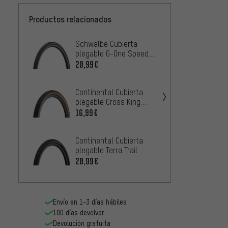
Productos relacionados
Schwalbe Cubierta
Contin
plegable G-One Speed
plegab
Performance ADDIX
ProTec
20,99€
39,99
RaceGuard 27,5"
Continental Cubierta
Panara
plegable Cross King
Plegab
ProTection 27,5" -
27,5"
16,99€
31,99
Bernstein Edition
Continental Cubierta
Panara
plegable Terra Trail
Plegab
ShieldWall SL 27,5"
TLR 27
20,99€
31,99
Envío en 1-3 días hábiles
100 días devolver
Devolución gratuita