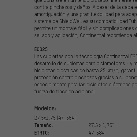
contra pinchazos y daños. A pesar de la capa e
amortiguación y una gran flexibilidad para adap
sistema de ShieldWall es su compatibilidad Tu
permite un montaje fácil y sin complicaciones 
sellado y aplicación, Continental recomienda e
ECO25
Las cubiertas con la tecnología Continental E2
desarrollo de cubiertas para ciclomotores - y
bicicletas eléctricas de hasta 25 km/h, garant
protección contra pinchazos gracias a su const
especialmente para las bicicletas eléctricas p
fuerza de tracción adicional.
Modelos:
27,5x1,75 (47-584)
Tamaño:
27,5 x 1,75"
ETRTO:
47-584