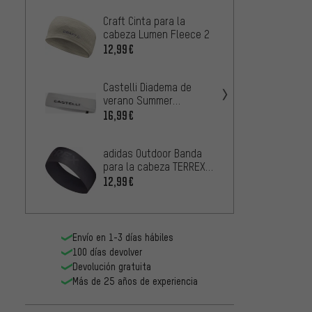
Craft Cinta para la
BUFF C
cabeza Lumen Fleece 2
cabeza
12,99€
10,99
Castelli Diadema de
BUFF C
verano Summer
cabez
Headband
16,99€
14,99
adidas Outdoor Banda
GripG
para la cabeza TERREX
gorra
Climacool
12,99€
14,99
Envío en 1-3 días hábiles
100 días devolver
Devolución gratuita
Más de 25 años de experiencia