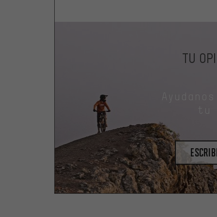
TU OP
Ayudanos
tu
escrib