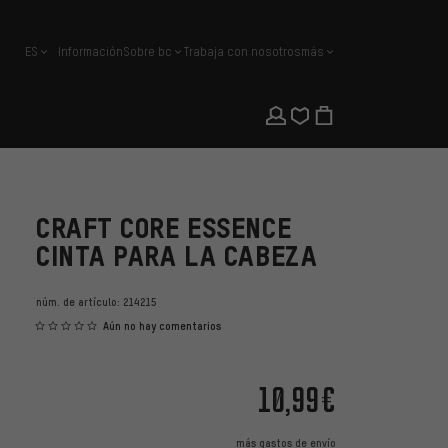
ES
Información
Sobre bc
Trabaja con nosotros
más
español
CRAFT CORE ESSENCE
CINTA PARA LA CABEZA
núm. de artículo:
214215
Aún no hay comentarios
10,99€
más
gastos de envío