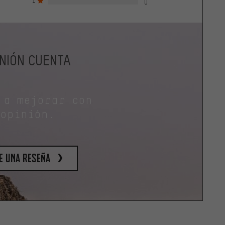
1
0
INIÓN CUENTA
 a mejorar con
 opinión.
e una reseña