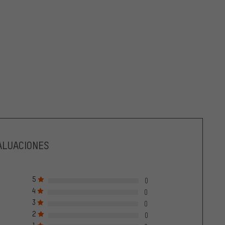
ALUACIONES
5
0
4
0
3
0
2
0