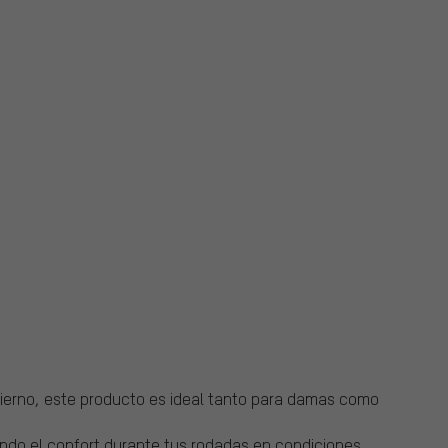
ierno, este producto es ideal tanto para damas como
endo el confort durante tus rodadas en condiciones