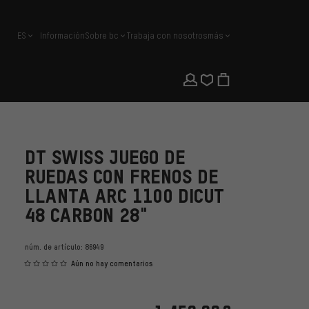
ES
Información
Sobre bc
Trabaja con nosotros
más
español
DT SWISS JUEGO DE
RUEDAS CON FRENOS DE
LLANTA ARC 1100 DICUT
48 CARBON 28"
núm. de artículo:
86949
Aún no hay comentarios