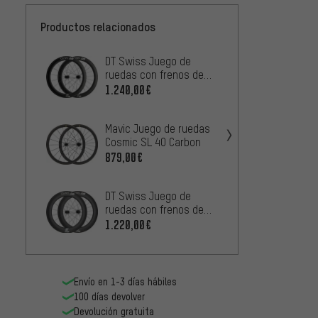
Productos relacionados
DT Swiss Juego de
Fulcr
ruedas con frenos de
rueda
llanta ARC 1400 DICUT
1.240,00€
839,0
62 Carbon 28"
Mavic Juego de ruedas
DT Sw
Cosmic SL 40 Carbon
Rueda
879,00€
38 Dis
1.470
DT Swiss Juego de
DT Sw
ruedas con frenos de
rueda
llanta ARC 1400 DICUT
1.220,00€
45 Dis
1.090
80 Carbon 28"
Carbo
Envío en 1-3 días hábiles
100 días devolver
Devolución gratuita