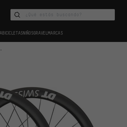
A
BICICLETAS
NIÑOS
GRAVEL
MARCAS
8"