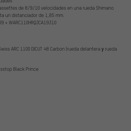
idades
cassettes de 8/9/10 velocidades en una rueda Shimano
ta un distanciador de 1,85 mm.
9 + WARC110HRQJCA19310
y
 Swiss ARC 1100 DICUT 48 Carbon (rueda delantera
rueda
ssstop Black Prince