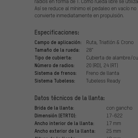
radios en forma de T. Como rueda libre se util
Así se reduce al mínimo el pedaleo en vacío no 
convierte inmediatamente en propulsión.
Especificaciones:
Campo de aplicación:
Ruta, Triatlón & Crono
Tamaño de la rueda:
28"
Tipo de cubierta:
Cubierta de alambre/cu
Número de radios:
20 (RD), 24 (RT)
Sistema de frenos:
Freno de llanta
Sistema Tubeless:
Tubeless Ready
Datos técnicos de la llanta:
Brida de la llanta:
con gancho
Dimensión (ETRTO):
17-622
Ancho interior de la llanta:
17 mm
Ancho exterior de la llanta:
25 mm