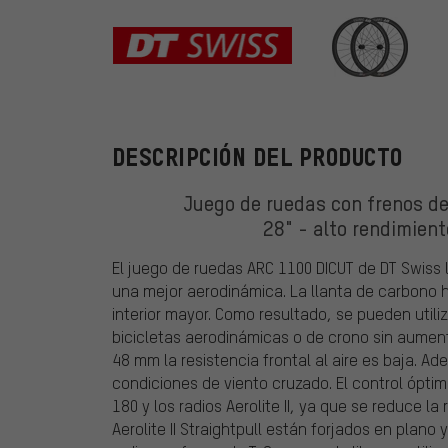
DT Swiss
DESCRIPCIÓN DEL PRODUCTO
Juego de ruedas con frenos de
28" - alto rendimien
El juego de ruedas ARC 1100 DICUT de DT Swiss l
una mejor aerodinámica. La llanta de carbono 
interior mayor. Como resultado, se pueden uti
bicicletas aerodinámicas o de crono sin aumenta
48 mm la resistencia frontal al aire es baja. A
condiciones de viento cruzado. El control ópti
180 y los radios Aerolite II, ya que se reduce la
Aerolite II Straightpull están forjados en plan