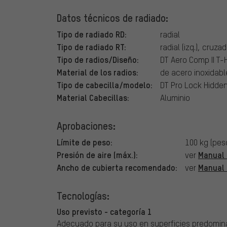
Datos técnicos de radiado:
Tipo de radiado RD:
radial
Tipo de radiado RT:
radial (izq.), cruza
Tipo de radios/Diseño:
DT Aero Comp II T-H
Material de los radios:
de acero inoxidabl
Tipo de cabecilla/modelo:
DT Pro Lock Hidde
Material Cabecillas:
Aluminio
Aprobaciones:
Límite de peso:
100 kg (pes
Presión de aire (máx.):
Manual 
ver
Ancho de cubierta recomendado:
Manual 
ver
Tecnologías:
Uso previsto - categoría 1
Adecuado para su uso en superficies predomi