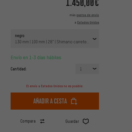
1.450,00€
más
gastos de envío
a
Estados Unidos
negro
130 mm | 100 mm | 28" | Shimano carretera | 100 mm | Shimano car
Envío en 1-3 días hábiles
Cantidad:
1
El envío a Estados Unidos no es posible.
Añadir a cesta
Compara
Guardar