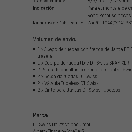
Transmisiones:
8/9/10/11/12 veloc
Indicación:
Para el montaje de 
Road Rotor se necesi
Números de fabricante:
WARC110AAQXCA1930
Volumen de envío:
1 x Juego de ruedas con frenos de llanta DT
trasera)
1 x Cuerpo de rueda libre DT Swiss SRAM XDR
2 Pares de pastillas de frenos de llantas Swi
2 x Bolsa de ruedas DT Swiss
2 x Válvula Tubeless DT Swiss
2 x Cinta para llantas DT Swiss Tubeless
Marca:
DT Swiss Deutschland GmbH
Albert-Einstein-Straße 3