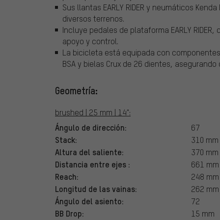
Sus llantas EARLY RIDER y neumáticos Kenda B
diversos terrenos.
Incluye pedales de plataforma EARLY RIDER,
apoyo y control.
La bicicleta está equipada con componentes 
BSA y bielas Crux de 26 dientes, asegurando 
Geometría:
brushed | 25 mm | 14":
Ángulo de dirección:
67
Stack:
310 mm
Altura del saliente:
370 mm
Distancia entre ejes :
661 mm
Reach:
248 mm
Longitud de las vainas:
262 mm
Ángulo del asiento:
72
BB Drop:
15 mm