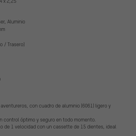
 x 2,25"
ser, Aluminio
 mm
o / Trasero)
m
aventureros, con cuadro de aluminio (6061) ligero y
un control óptimo y seguro en todo momento.
o de 1 velocidad con un cassette de 15 dientes, ideal