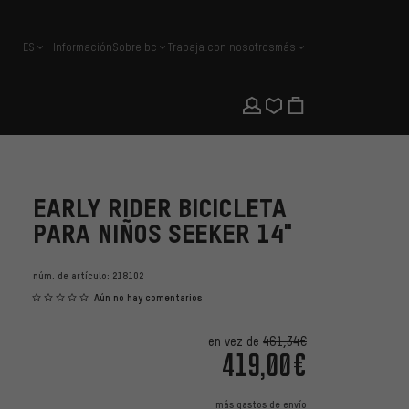
ES
Información
Sobre bc
Trabaja con nosotros
más
español
EARLY RIDER BICICLETA
PARA NIÑOS SEEKER 14"
núm. de artículo:
218102
Aún no hay comentarios
en vez de
461,34€
419,00€
más
gastos de envío