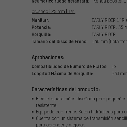
Neumático rueda delantara:
Kenda Booster 14
brushed | 25 mm | 14":
Manillar:
EARLY RIDER 1" Ri
Potencia:
EARLY RIDER, 35
Horquilla:
EARLY RIDER
Tamaño del Disco de Freno:
140 mm (Delanter
Aprobaciones:
Compatibilidad de Número de Platos:
1x
Longitud Máxima de Horquilla:
240 m
Características del producto:
Bicicleta para niños diseñada para pequeños 
resistente.
Equipada con frenos Solon hidráulicos para 
Cuenta con un sistema de transmisión sencill
para aprender y mejorar.