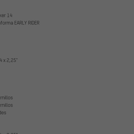
ker 14
aforma EARLY RIDER
 x 2,25"
rnillos
rnillos
des