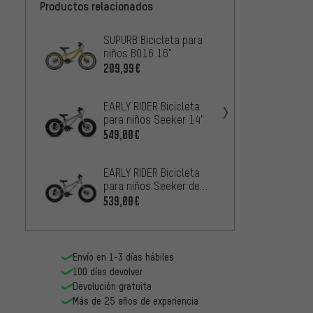
Productos relacionados
SUPURB Bicicleta para
EARLY 
niños BO16 16"
para n
209,99€
419,0
EARLY RIDER Bicicleta
Orbea 
para niños Seeker 14"
niños 
549,00€
419,0
EARLY RIDER Bicicleta
EARLY 
para niños Seeker de
para n
16"
539,00€
469,0
Envío en 1-3 días hábiles
100 días devolver
Devolución gratuita
Más de 25 años de experiencia