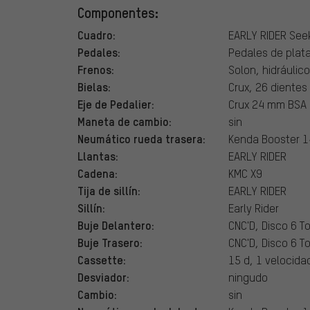
Componentes:
Cuadro:
EARLY RIDER See
Pedales:
Pedales de plat
Frenos:
Solon, hidráulico
Bielas:
Crux, 26 dientes
Eje de Pedalier:
Crux 24 mm BSA
Maneta de cambio:
sin
Neumático rueda trasera:
Kenda Booster 14
Llantas:
EARLY RIDER
Cadena:
KMC X9
Tija de sillín:
EARLY RIDER
Sillín:
Early Rider
Buje Delantero:
CNC'D, Disco 6 To
Buje Trasero:
CNC'D, Disco 6 To
Cassette:
15 d, 1 velocida
Desviador:
ningudo
Cambio:
sin