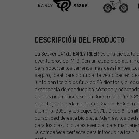
EARLY RIDER
DESCRIPCIÓN DEL PRODUCTO
La Seeker 14" de EARLY RIDER es una bicicleta
aventureros del MTB. Con un cuadro de aluminio 
para soportar los terrenos más desafiantes. Lo
seguro, ideal para controlar la velocidad en de
junto con las bielas Crux de 26 dientes y el ca
experiencia de conducción cómoda y adaptada 
con los neumáticos Kenda Booster de 14 x 2,25"
que el eje de pedalier Crux de 24 mm BSA contri
aluminio (6061) y los bujes CNC'D, Disco 6 Torni
durabilidad de esta bicicleta. Además, los ped
para los pies, lo que es esencial para mantene
la compañera perfecta para introducir a los n