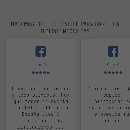
HACEMOS TODO LO POSIBLE PARA DARTE LA
BICI QUE NECESITAS
facebook
Luis A.
Alex P.
Valoración media: 5 de 5
Valoración media: 
Llevo años comprando
Siempre correc
y todo perfecto. Hay
rápido.
que tener en cuenta
Información d
que DHL al llegar a
envío, seguimi
España pasa a
y precios mu
correos con las
buenos.
limitaciones que